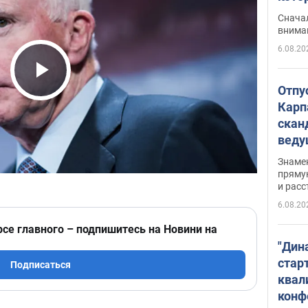
"агр
Сначал
внима
6.08.20
Play Video
Отпу
Карп
скан
вед
несп
Знаме
захе
пряму
и расс
6.08.20
рсе главного – подпишитесь на Новини на
"Дин
стар
Подписаться
квал
конф