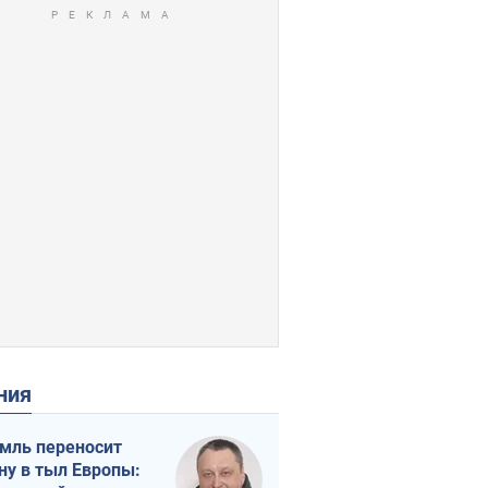
ения
мль переносит
ну в тыл Европы: