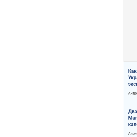
Как
Укр
экс
неф
Андр
Два
Маг
кал
Алек