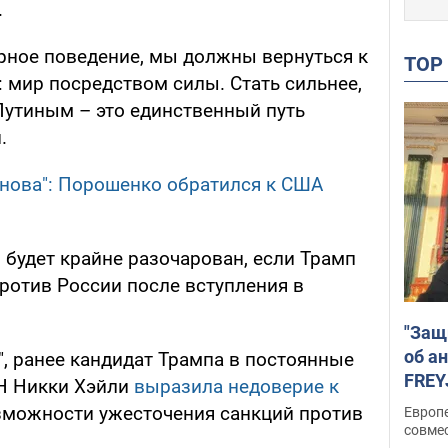
.
ное поведение, мы должны вернуться к
TO
 мир посредством силы. Стать сильнее,
Путиным – это единственный путь
.
снова": Порошенко обратился к США
 будет крайне разочарован, если Трамп
ротив России после вступления в
"Защ
об а
, ранее кандидат Трампа в постоянные
FREY
Н Никки Хэйли
выразила недоверие к
подд
зможности ужесточения санкций против
Европ
совме