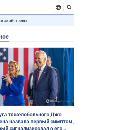
ские обстрелы
ное
уга тяжелобольного Джо
ена назвала первый симптом,
рый сигнализировал о его