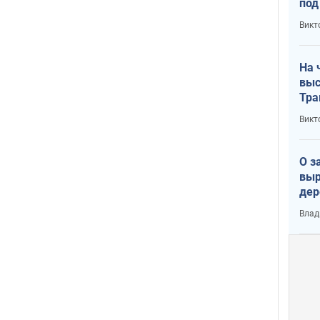
под
кри
Викт
лог
На 
выс
Тра
Викт
О з
выр
дер
что
Влад
Тер