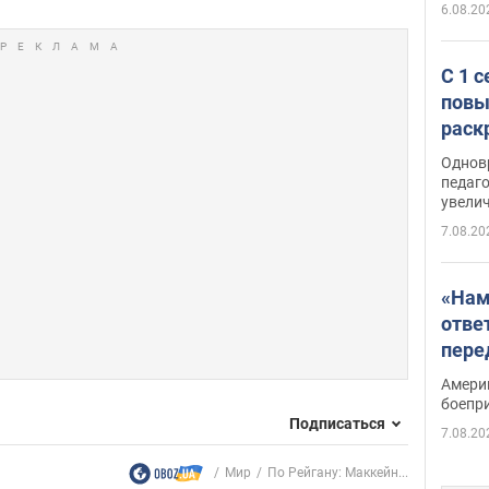
6.08.20
С 1 
повы
раск
Однов
педаг
увелич
7.08.20
«Нам
отве
пере
Patri
Амери
боепр
Подписаться
7.08.20
Мир
По Рейгану: Маккейн...