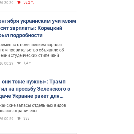
58,2 т.
26 20:20
сентября украинским учителям
сят зарплаты: Корецкий
рыл подробности
ременно с повышением зарплат
огам правительство объявило об
ении студенческих стипендий
1,4 т.
26 00:29
 они тоже нужны»: Трамп
тил на просьбу Зеленского о
даче Украине ракет для
ot
канские запасы отдельных видов
ипасов ограничены
333
26 00:59