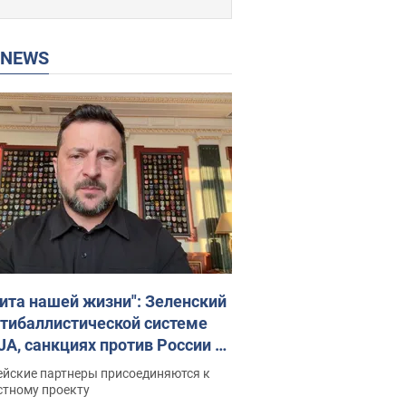
P NEWS
ита нашей жизни": Зеленский
нтибаллистической системе
JA, санкциях против России и
ержке аграриев. Видео
ейские партнеры присоединяются к
стному проекту