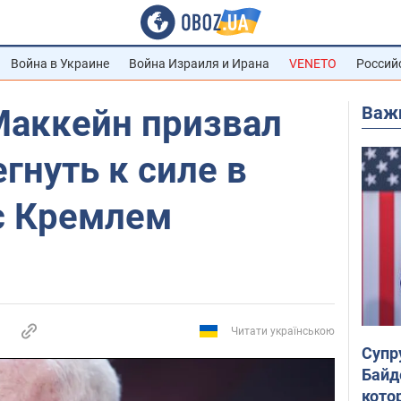
Война в Украине
Война Израиля и Ирана
VENETO
Россий
Важ
Маккейн призвал
гнуть к силе в
с Кремлем
Читати українською
Супр
Байд
кото