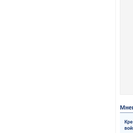
Мн
Кре
вой