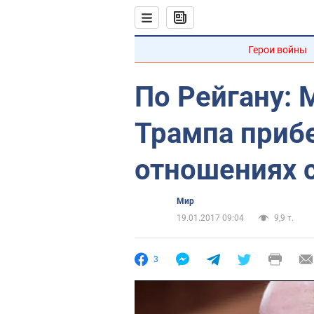
Герои войны
По Рейгану: 
Трампа прибе
отношениях 
Мир
19.01.2017 09:04
9,9 т.
3