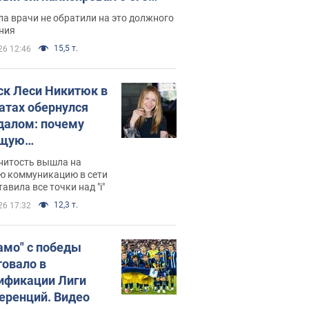
ессивном" раке
а врачи не обратили на это должного
ния
15,5 т.
26 12:46
ск Леси Никитюк в
атах обернулся
далом: почему
ущую
раведливо
нитость вышла на
йтили
ю коммуникацию в сети
тавила все точки над "i"
12,3 т.
26 17:32
амо" с победы
товало в
ификации Лиги
еренций. Видео