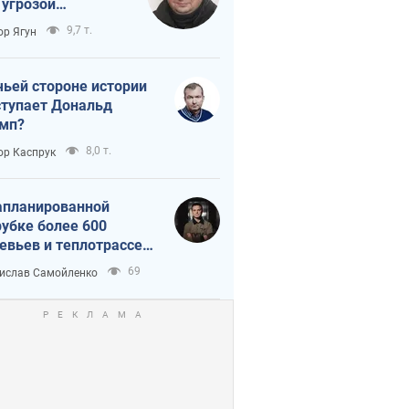
 угрозой
тическая
9,7 т.
ор Ягун
истика
чьей стороне истории
тупает Дональд
мп?
8,0 т.
ор Каспрук
апланированной
убке более 600
евьев и теплотрассе:
 происходит на
69
ислав Самойленко
емках в Киеве