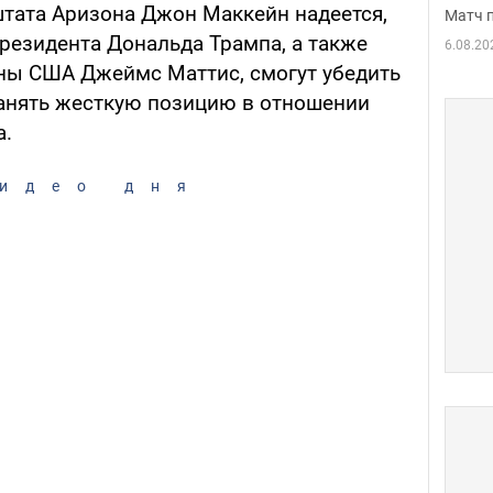
штата Аризона Джон Маккейн надеется,
Матч 
резидента Дональда Трампа, а также
6.08.20
ы США Джеймс Маттис, смогут убедить
занять жесткую позицию в отношении
а.
идео дня