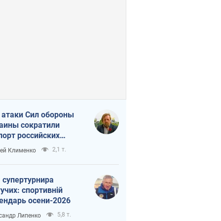
 атаки Сил обороны
аины сократили
порт российских
тепродуктов
2,1 т.
ей Клименко
 супертурнира
учих: спортивній
ендарь осени-2026
5,8 т.
сандр Липенко