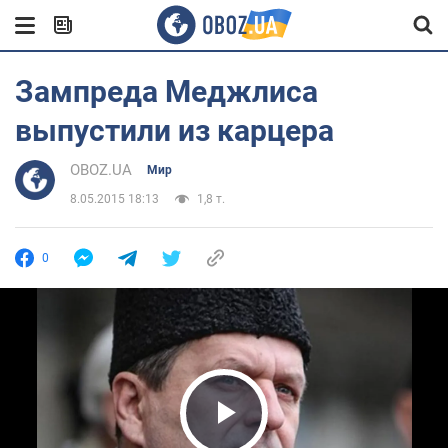
Зампреда Меджлиса
выпустили из карцера
OBOZ.UA
Мир
8.05.2015 18:13
1,8 т.
0