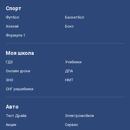
OBOZ.UA
Политика
Мир
Расследования
Блоги
Общество
Регионы Украины
Киев
Харьков
Запорожье
Днепр
Черкассы
Спорт
Футбол
Баскетбол
Хоккей
Бокс
Формула-1