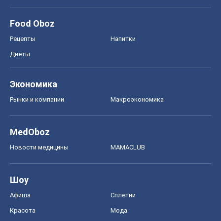
Моя школа
ГДЗ
Учебники
Онлайн уроки
ДПА
ЗНО
НМТ
СНГ решебники
Авто
Тест Драйв
Электромобили
Акции
Сервис
Food Oboz
Рецепты
Напитки
Диеты