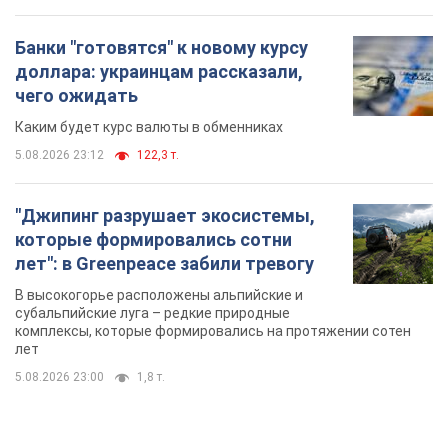
"У меня для россиян плохие новости": Селезнев
предположил, чем закончится "война складов"
Москва может превратиться в "остров" и погрузиться в
темноту, спрогнозировал военный эксперт
5.08.2026 16:00
61,6 т.
Банки "готовятся" к новому курсу
доллара: украинцам рассказали,
чего ожидать
Каким будет курс валюты в обменниках