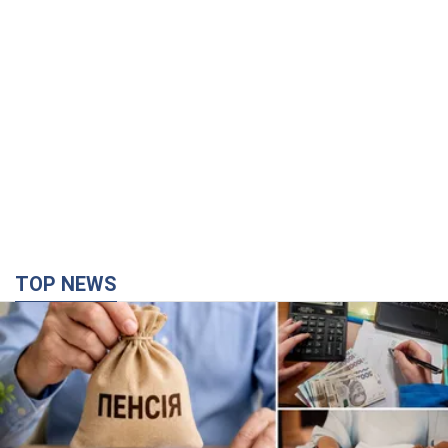
5.08.2026 23:12
122,3 т.
"Джипинг разрушает экосистемы,
которые формировались сотни
лет": в Greenpeace забили тревогу
В высокогорье расположены альпийские и
субальпийские луга – редкие природные
комплексы, которые формировались на протяжении сотен
лет
5.08.2026 23:00
1,8 т.