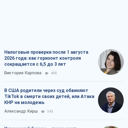
Виталий Портников
18,0 т.
От Wildberries к ВТБ: как один удар
может запустить цепную реакцию в
России
Братья Капрановы
156