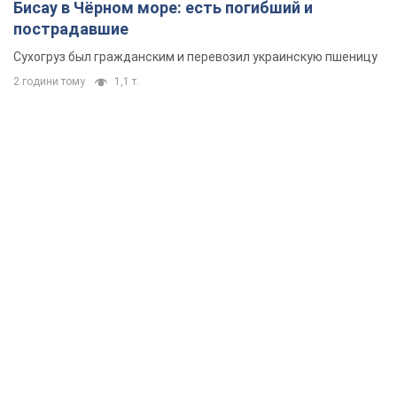
Как пересчитывают пенсии
5 годин тому
101,4 т.
ВАКС избрал меру пресечения экс-послу
Украины в США Стефанишиной: что известно о
деле
Суд не полностью удовлетворил ходатайство прокуратуры
годину тому
3,9 т.
Россия атаковала судно под флагом Гвинеи-
Бисау в Чёрном море: есть погибший и
пострадавшие
Сухогруз был гражданским и перевозил украинскую пшеницу
2 години тому
1,1 т.