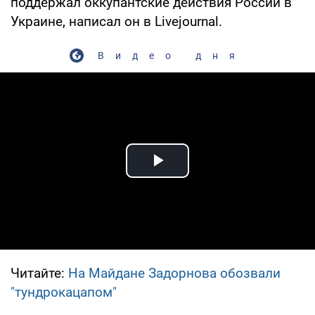
поддержал оккупантские действия России в
Украине, написал он в Livejournal.
Видео дня
Play Video
Читайте:
На Майдане Задорнова обозвали
"тундрокацапом"