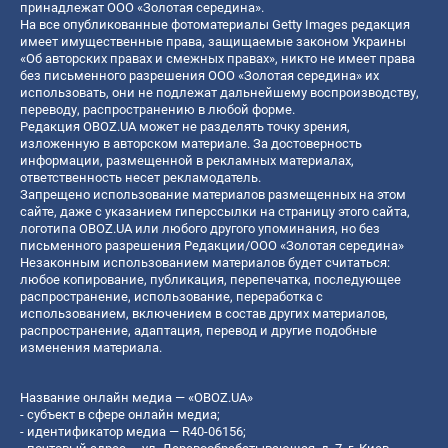
принадлежат ООО «Золотая середина».
На все опубликованные фотоматериалы Getty Images редакция
имеет имущественные права, защищаемые законом Украины
«Об авторских правах и смежных правах», никто не имеет права
без письменного разрешения ООО «Золотая середина» их
использовать, они не подлежат дальнейшему воспроизводству,
переводу, распространению в любой форме.
Редакция OBOZ.UA может не разделять точку зрения,
изложенную в авторском материале. За достоверность
информации, размещенной в рекламных материалах,
ответственность несет рекламодатель.
Запрещено использование материалов размещенных на этом
сайте, даже с указанием гиперссылки на страницу этого сайта,
логотипа OBOZ.UA или любого другого упоминания, но без
письменного разрешения Редакции/ООО «Золотая середина»
Незаконным использованием материалов будет считаться:
любое копирование, публикация, перепечатка, последующее
распространение, использование, переработка с
использованием, включением в состав других материалов,
распространение, адаптация, перевод и другие подобные
изменения материала.
Название онлайн медиа — «OBOZ.UA»
- субъект в сфере онлайн медиа;
- идентификатор медиа — R40-06156;