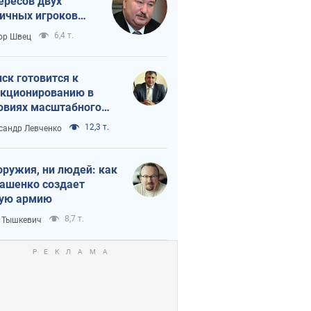
ересов двух
ичных игроков
 тайный план
6,4 т.
ор Швец
мпа и Путина?
ск готовится к
кционированию в
овиях масштабного
нного кризиса
12,3 т.
сандр Левченко
оружия, ни людей: как
ашенко создает
ую армию
8,7 т.
 Тышкевич