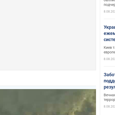
подче
8.08.20
Укра
ежем
сист
Зеле
Киев т
европ
8.08.20
Забо
подд
резу
обла
Вечна
киев
терро
8.08.20