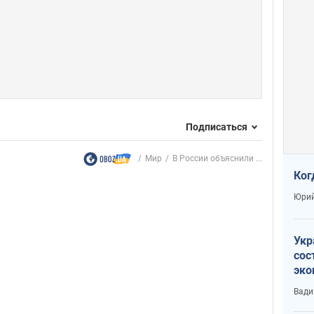
Подписаться
Мир
В России объяснили ...
Ког
Юрий
Укр
сос
эко
Ест
Вади
тун