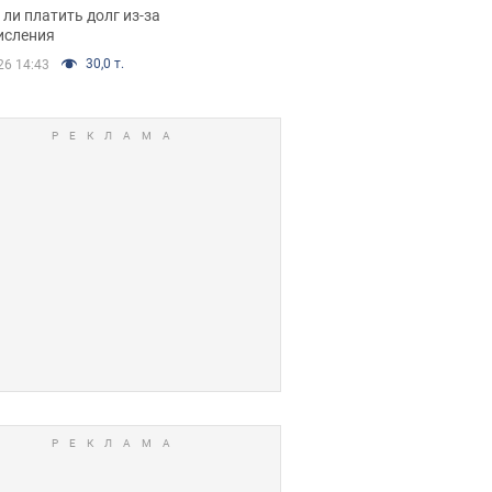
я вынес
ли платить долг из-за
иданное решение
исления
30,0 т.
26 14:43