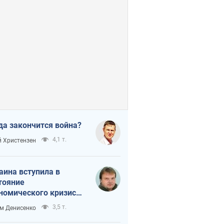
да закончится война?
4,1 т.
 Христензен
аина вступила в
тояние
номического кризиса.
ь ли свет в конце
3,5 т.
м Денисенко
неля?