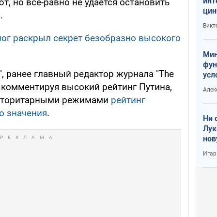
инт
т, но все-равно не удается остановить
цин
.
или
Викт
Тра
ог раскрыл секрет безобразно высокого
Мин
фун
, ранее главный редактор журнала "The
усл
вое
, комментируя высокий рейтинг Путина,
Алек
 авторитарными режимами
рейтинг
о значения
.
Ни 
Лук
нов
Игар