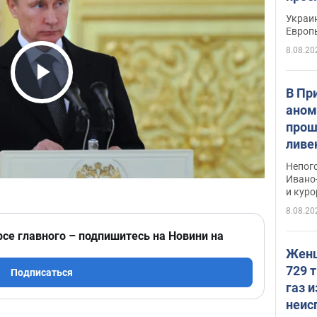
гран
Украин
Европ
8.08.20
Play Video
В Пр
аном
прош
ливе
прев
Непог
Виде
Ивано
и кур
8.08.20
рсе главного – подпишитесь на Новини на
Женщ
729 т
Подписаться
газ 
неис