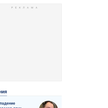
ения
падение