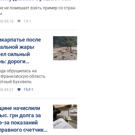
ицей
е не помешает взять пример со стран
ы
1,6 т.
26 05:10
икарпатье после
альной жары
ел сильный
нь: дороги
ратились в реки.
ода обрушилась на
о
-Франковскую область
ортный Буковель
15,4 т.
26 09:27
ине начислили
ыс. грн долга за
из-за показаний
правного счетчика: