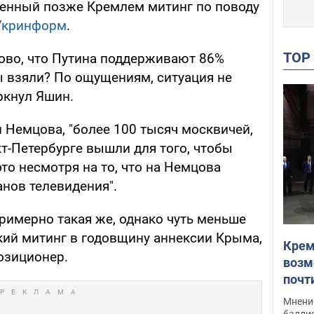
ченный позже Кремлем митинг по поводу
Укринформ
.
TO
ово, что Путина поддерживают 86%
ы взяли? По ощущениям, ситуация не
еркнул Яшин.
ли Немцова, "более 100 тысяч москвичей,
т-Петербурге вышли для того, чтобы
это несмотря на то, что на Немцова
анов телевидения".
примерно такая же, однако чуть меньше
кий митинг в годовщину аннексии Крыма,
Крем
озиционер.
возм
почт
Укра
Мнение
баллис