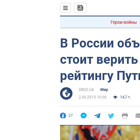
Герои войны
В России объ
стоит верит
рейтингу Пут
OBOZ.UA
Мир
2.06.2015 10:06
14,7 т.
27