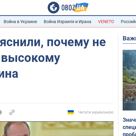
Война в Украине
Война Израиля и Ирана
VENETO
Россий
Важ
яснили, почему не
ь высокому
ина
Читати українською
Знач
спец
проб