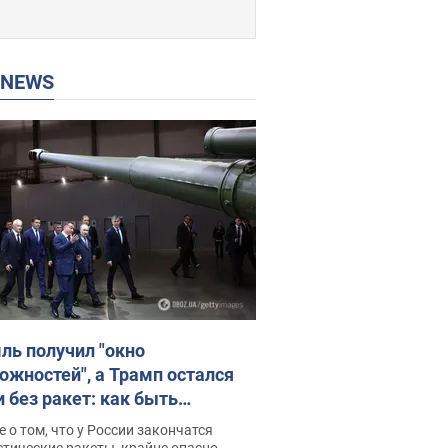
P NEWS
ль получил "окно
ожностей", а Трамп остался
и без ракет: как быть
ине? Интервью с Мельником
 о том, что у России закончатся
тические ракеты, крайне опасно,