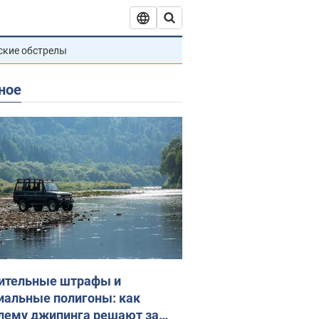
ские обстрелы
ное
ительные штрафы и
иальные полигоны: как
лему джипинга решают за