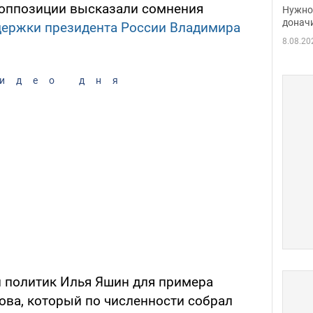
судь
 оппозиции высказали сомнения
Нужно 
неож
донач
держки президента России Владимира
8.08.20
идео дня
 политик Илья Яшин для примера
ва, который по численности собрал