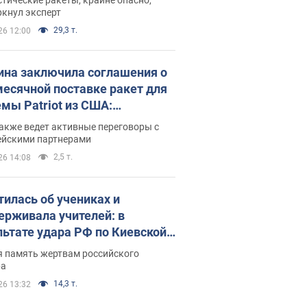
ркнул эксперт
29,3 т.
26 12:00
ина заключила соглашения о
есячной поставке ракет для
емы Patriot из США:
нский раскрыл подробности
акже ведет активные переговоры с
ейскими партнерами
2,5 т.
26 14:08
тилась об учениках и
ерживала учителей: в
льтате удара РФ по Киевской
сти погибли директор
я память жертвам российского
ского лицея, её муж и внук
ра
14,3 т.
26 13:32