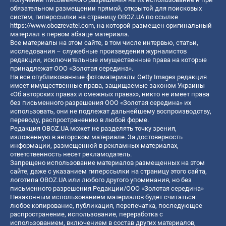
обязательном размещении прямой, открытой для поисковых
систем, гиперссылки на страницу OBOZ.UA по ссылке
https://www.obozrevatel.com
, на которой размещен оригинальный
материал в первом абзаце материала.
Все материалы на этом сайте, в том числе интервью, статьи,
исследования – служебные произведения журналистов
редакции, исключительные имущественные права на которые
принадлежат ООО «Золотая середина».
На все опубликованные фотоматериалы Getty Images редакция
имеет имущественные права, защищаемые законом Украины
«Об авторских правах и смежных правах», никто не имеет права
без письменного разрешения ООО «Золотая середина» их
использовать, они не подлежат дальнейшему воспроизводству,
переводу, распространению в любой форме.
Редакция OBOZ.UA может не разделять точку зрения,
изложенную в авторском материале. За достоверность
информации, размещенной в рекламных материалах,
ответственность несет рекламодатель.
Запрещено использование материалов размещенных на этом
сайте, даже с указанием гиперссылки на страницу этого сайта,
логотипа OBOZ.UA или любого другого упоминания, но без
письменного разрешения Редакции/ООО «Золотая середина»
Незаконным использованием материалов будет считаться:
любое копирование, публикация, перепечатка, последующее
распространение, использование, переработка с
использованием, включением в состав других материалов,