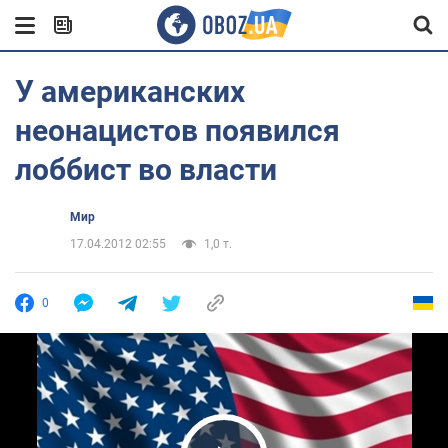
У американских
неонацистов появился
лоббист во власти
Мир
17.04.2012 02:55
1,0 т.
0