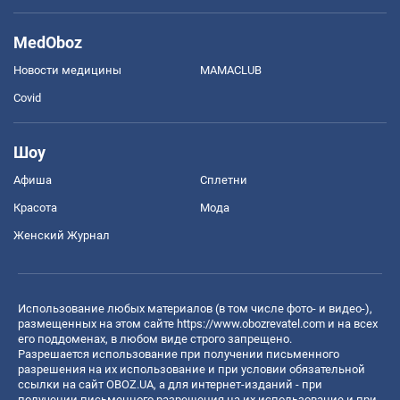
MedOboz
Новости медицины
MAMACLUB
Covid
Шоу
Афиша
Сплетни
Красота
Мода
Женский Журнал
Использование любых материалов (в том числе фото- и видео-),
размещенных на этом сайте
https://www.obozrevatel.com
и на всех
его поддоменах, в любом виде строго запрещено.
Разрешается использование при получении письменного
разрешения на их использование и при условии обязательной
ссылки на сайт OBOZ.UA, а для интернет-изданий - при
получении письменного разрешения на их использование и при