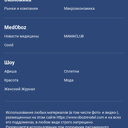
Рынки и компании
Mакроэкономика
MedOboz
Новости медицины
MAMACLUB
Covid
Шоу
Афиша
Сплетни
Красота
Мода
Женский Журнал
Использование любых материалов (в том числе фото- и видео-),
размещенных на этом сайте
https://www.obozrevatel.com
и на всех
его поддоменах, в любом виде строго запрещено.
Разрешается использование при получении письменного