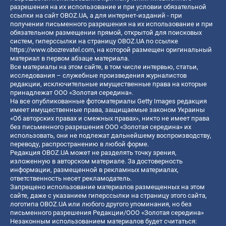
разрешения на их использование и при условии обязательной
ссылки на сайт OBOZ.UA, а для интернет-изданий - при
получении письменного разрешения на их использование и при
обязательном размещении прямой, открытой для поисковых
систем, гиперссылки на страницу OBOZ.UA по ссылке
https://www.obozrevatel.com
, на которой размещен оригинальный
материал в первом абзаце материала.
Все материалы на этом сайте, в том числе интервью, статьи,
исследования – служебные произведения журналистов
редакции, исключительные имущественные права на которые
принадлежат ООО «Золотая середина».
На все опубликованные фотоматериалы Getty Images редакция
имеет имущественные права, защищаемые законом Украины
«Об авторских правах и смежных правах», никто не имеет права
без письменного разрешения ООО «Золотая середина» их
использовать, они не подлежат дальнейшему воспроизводству,
переводу, распространению в любой форме.
Редакция OBOZ.UA может не разделять точку зрения,
изложенную в авторском материале. За достоверность
информации, размещенной в рекламных материалах,
ответственность несет рекламодатель.
Запрещено использование материалов размещенных на этом
сайте, даже с указанием гиперссылки на страницу этого сайта,
логотипа OBOZ.UA или любого другого упоминания, но без
письменного разрешения Редакции/ООО «Золотая середина»
Незаконным использованием материалов будет считаться: