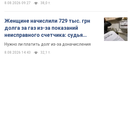
8.08.2026 09:27
38,0 т.
Женщине начислили 729 тыс. грн
долга за газ из-за показаний
неисправного счетчика: судья
вынес неожиданное решение
Нужно ли платить долг из-за доначисления
8.08.2026 14:43
32,1 т.