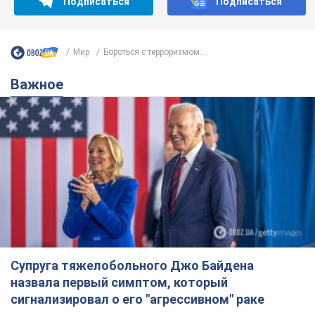
Супруга тяжелобольного Джо Байдена
назвала первый симптом, который
сигнализировал о его "агрессивном" раке
Сначала врачи не обратили на это должного внимания
6.08.2026 12:46
18,0 т.
Отпуск Леси Никитюк в Карпатах
обернулся скандалом: почему
ведущую несправедливо захейтили
Знаменитость вышла на прямую
коммуникацию в сети и расставила все точки
над "i"
6.08.2026 17:32
14,6 т.