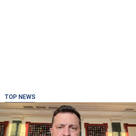
TOP NEWS
"Защита нашей жизни": Зеленский об
антибаллистической системе FREYJA,
санкциях против России и поддержке аграриев.
Видео
Европейские партнеры присоединяются к совместному
проекту
12 годин тому
88,7 т.