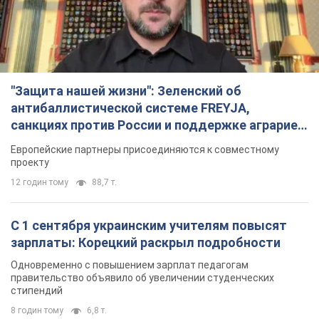
С 1 сентября украинским учителям повысят
зарплаты: Корецкий раскрыл подробности
Одновременно с повышением зарплат педагогам
правительство объявило об увеличении студенческих
стипендий
8 годин тому
6,8 т.
«Нам они тоже нужны»: Трамп ответил на
просьбу Зеленского о передаче Украине ракет
для Patriot
Американские запасы отдельных видов боеприпасов
ограничены
7 годин тому
2,5 т.