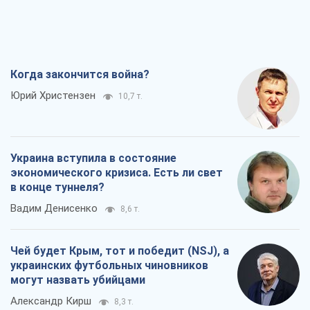
Вадим Денисенко
8,6 т.
Чей будет Крым, тот и победит (NSJ), а
украинских футбольных чиновников
могут назвать убийцами
Александр Кирш
8,3 т.
Запад проспал угрозу: Россия может
проверить НАТО войной
Леонид Невзлин
9,0 т.
Все мнения