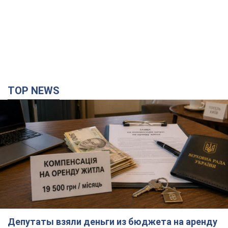
Депутаты взяли деньги из бюджета на аренду
элитных квартир в Киеве: кто из
парламентариев просил средства и где
поселился
Как работает особая социальная гарантия и кто ею
пользуется
2 години тому
31,9 т.
Российская армия совершила массированную
атаку на Одессу: горела историческая часть
города, есть пострадавшие. Фото и видео
Для террора враг применил ракеты и дроны