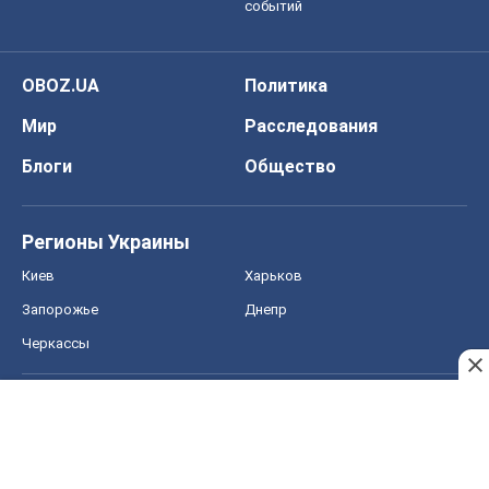
Запорожье
Днепр
Черкассы
Спорт
Футбол
Баскетбол
Хоккей
Бокс
Формула-1
Моя школа
ГДЗ
Учебники
Онлайн уроки
ДПА
ЗНО
НМТ
СНГ решебники
Авто