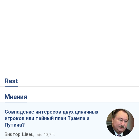
Мнения
Совпадение интересов двух циничных
игроков или тайный план Трампа и
Путина?
Виктор Швец
13,7 т.
Минск готовится к функционированию
в условиях масштабного военного
кризиса
Александр Левченко
18,2 т.
Ни оружия, ни людей: как Лукашенко
создает новую армию
Игар Тышкевич
15,4 т.