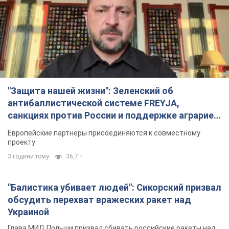
"Защита нашей жизни": Зеленский об
антибаллистической системе FREYJA,
санкциях против России и поддержке аграриев.
Видео
Европейские партнеры присоединяются к совместному
проекту
3 години тому
36,7 т.
"Балистика убивает людей": Сикорский призвал
обсудить перехват вражеских ракет над
Украиной
Глава МИД Польши призвал сбивать российские ракеты над