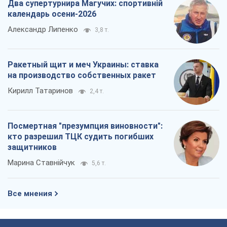
Два супертурнира Магучих: спортивній
календарь осени-2026
Александр Липенко
3,8 т.
Ракетный щит и меч Украины: ставка
на производство собственных ракет
Кирилл Татаринов
2,4 т.
Посмертная "презумпция виновности":
кто разрешил ТЦК судить погибших
защитников
Марина Ставнійчук
5,6 т.
Все мнения