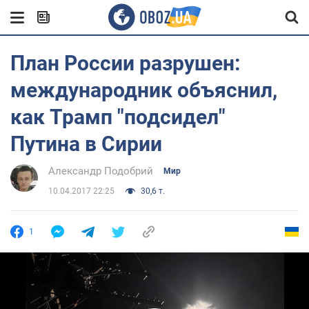
План России разрушен:
международник объяснил,
как Трамп "подсидел"
Путина в Сирии
Александр Подобрий
Мир
10.04.2017 22:25
30,6 т.
1