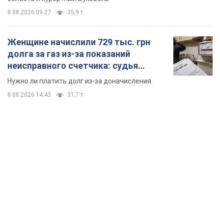
8.08.2026 09:27
35,9 т.
Женщине начислили 729 тыс. грн
долга за газ из-за показаний
неисправного счетчика: судья
вынес неожиданное решение
Нужно ли платить долг из-за доначисления
8.08.2026 14:43
31,7 т.