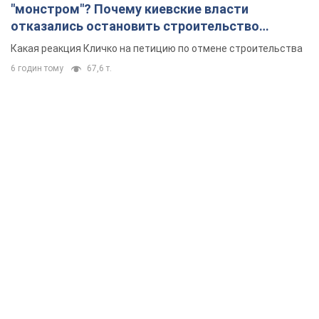
"монстром"? Почему киевские власти
отказались остановить строительство
небоскреба "московского верующего"
Какая реакция Кличко на петицию по отмене строительства
6 годин тому
67,6 т.