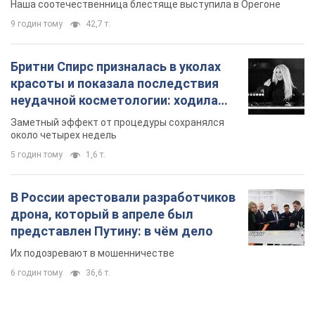
Наша соотечественница блестяще выступила в Орегоне
9 годин тому
42,7 т.
Бритни Спирс призналась в уколах
красоты и показала последствия
неудачной косметологии: ходила
так почти месяц
Заметный эффект от процедуры сохранялся
около четырех недель
5 годин тому
1,6 т.
В России арестовали разработчиков
дрона, который в апреле был
представлен Путину: в чём дело
Их подозревают в мошенничестве
6 годин тому
36,6 т.