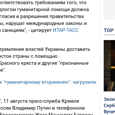
оответствовать требованиям того, что
едлогом гуманитарной помощи должна
огласия и разрешения правительства
мы, нарушат международные законы и
TO
санкциям", - цитирует
ИТАР-ТАСС
тремление властей Украины доставить
осток страны с помощью
расного креста и другие "признанные
и".
к "гуманитарному вторжению": загрузили
Зеле
, 11 августа пресс-служба Кремля
Серб
оссии Владимир Путин в телефонном
Вучи
м Еврокомиссии Жозе Мануэлом Баррозу