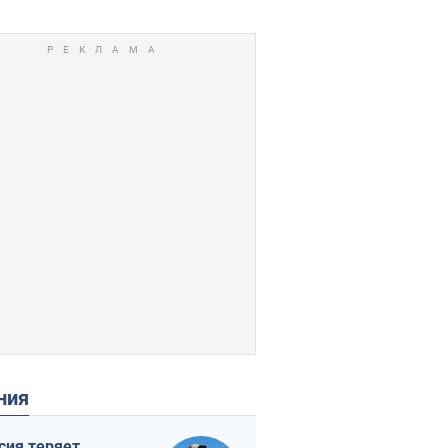
ения
сия теряет