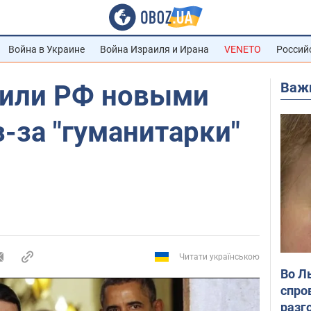
Война в Украине
Война Израиля и Ирана
VENETO
Россий
Важ
или РФ новыми
-за "гуманитарки"
Читати українською
Во Л
спро
разг