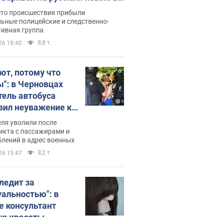
рутке: полиция составила
сто происшествия прибыли
нистративный протокол.
ьные полицейские и следственно-
тивная группа
о
8,8 т.
26 18:40
ют, потому что
ы": в Черновцах
тель автобуса
вил неуважение к
инским военным и
ля уволили после
тился за это.
икта с пассажирами и
лений в адрес военных
о
8,2 т.
26 15:47
следит за
уальностью": в
е консультант