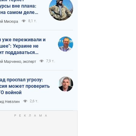
урсы вне плана:
 на самом деле
тует темп войны
8,1 т.
ей Мисюра
 уже переживали и
шее": Украине не
ит поддаваться
аянию из-за
7,9 т.
ей Марченко, эксперт
етного террора
ад проспал угрозу:
сия может проверить
О войной
2,6 т.
ид Невзлин