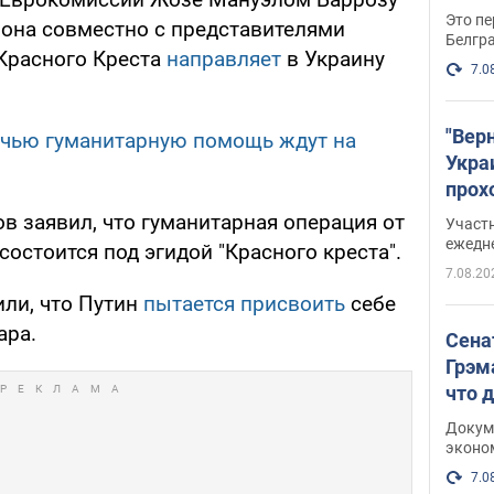
Это пе
рона совместно с представителями
Белгр
Красного Креста
направляет
в Украину
7.0
"Вер
 чью гуманитарную помощь ждут на
Укра
прох
плак
в заявил, что гуманитарная операция от
Участ
ежедн
состоится под эгидой "Красного креста".
7.08.20
или, что Путин
пытается присвоить
себе
ара.
Сена
Грэм
что 
Докум
эконо
7.0