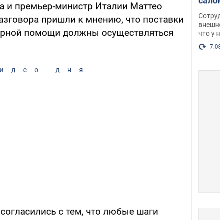
сало
а и премьер-министр Италии Маттео
оско
Сотру
азговора пришли к мнению, что поставки
посл
внешн
тарной помощи должны осуществляться
что у 
разг
Фото
7.0
идео дня
) согласились с тем, что любые шаги