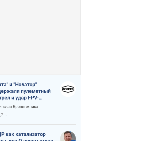
рта" и "Новатор"
ержали пулеметный
трел и удар FPV-
на, сохранив жизнь
инская Бронетехника
церу ВСУ
,7 т.
Р как катализатор
ны, или О новом этапе