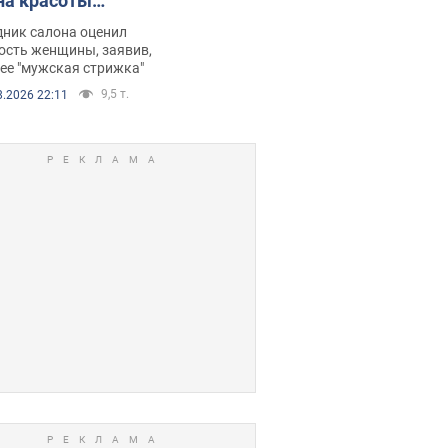
на красоты
рбил женщину
дник салона оценил
е химиотерапии,
ость женщины, заявив,
нее "мужская стрижка"
орелся скандал.
9,5 т.
8.2026 22:11