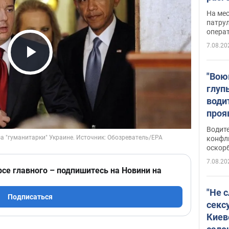
марш
На ме
адми
патрул
опера
Виде
7.08.20
Play Video
"Вою
глуп
води
проя
укра
Водите
попла
конфл
оскорб
Виде
7.08.20
рсе главного – подпишитесь на Новини на
"Не 
Подписаться
секс
Киев