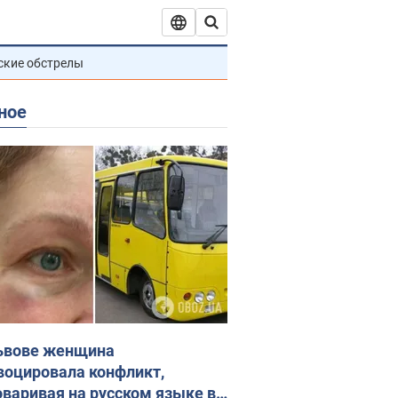
ские обстрелы
ное
ьвове женщина
воцировала конфликт,
оваривая на русском языке в