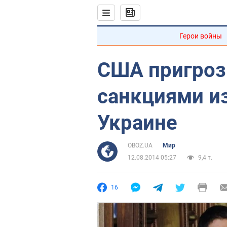
Герои войны
США пригроз
санкциями из
Украине
OBOZ.UA
Мир
12.08.2014 05:27
9,4 т.
16