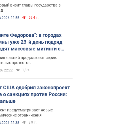
рвый визит главы государства в
ад
59,4 т.
8.2026 22:55
ните Федорова": в городах
ины уже 23-й день подряд
одят массовые митинги с
атами. Фото и видео
ники акций продолжают серию
евных протестов
1,8 т.
26 22:22
т США одобрил законопроект
а о санкциях против России:
дальше
ент предусматривает новые
мические ограничения
3,9 т.
8.2026 22:38