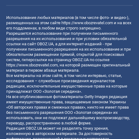
Использование любых материалов (в том числе фото- и видео-),
размещенных на этом сайте
https://www.obozrevatel.com
и на всех
его поддоменах, в любом виде строго запрещено.
Разрешается использование при получении письменного
разрешения на их использование и при условии обязательной
ссылки на сайт OBOZ.UA, а для интернет-изданий - при
получении письменного разрешения на их использование и при
обязательном размещении прямой, открытой для поисковых
систем, гиперссылки на страницу OBOZ.UA по ссылке
https://www.obozrevatel.com
, на которой размещен оригинальный
материал в первом абзаце материала.
Все материалы на этом сайте, в том числе интервью, статьи,
исследования – служебные произведения журналистов
редакции, исключительные имущественные права на которые
принадлежат ООО «Золотая середина».
На все опубликованные фотоматериалы Getty Images редакция
имеет имущественные права, защищаемые законом Украины
«Об авторских правах и смежных правах», никто не имеет права
без письменного разрешения ООО «Золотая середина» их
использовать, они не подлежат дальнейшему воспроизводству,
переводу, распространению в любой форме.
Редакция OBOZ.UA может не разделять точку зрения,
изложенную в авторском материале. За достоверность
информации, размещенной в рекламных материалах,