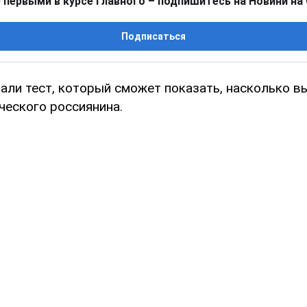
 первыми в курсе главного – подпишитесь на Новини на
Подписаться
али тест, который сможет показать, насколько в
ческого россиянина.