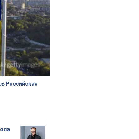
сь Российская
вола