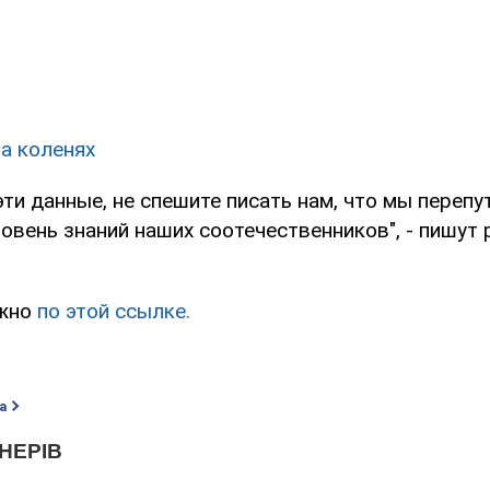
а коленях
эти данные, не спешите писать нам, что мы перепу
овень знаний наших соотечественников", - пишут
ожно
по этой ссылке.
а