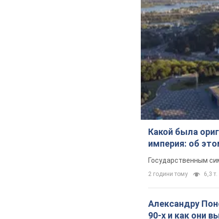
Какой была ориг
империя: об эт
Государственным сим
2 години тому
6,3 т.
Александру Поно
90-х и как они 