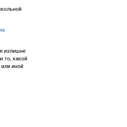
школьной
из
ся излишне
и то, какой
 или иной