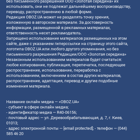
без письменного разрешения ООО «Золотая середина» их
использовать, они не подлежат дальнейшему воспроизводству,
переводу, распространению в любой форме.
Редакция OBOZ.UA может не разделять точку зрения,
изложенную в авторском материале. За достоверность
информации, размещенной в рекламных материалах,
ответственность несет рекламодатель.
Запрещено использование материалов размещенных на этом
сайте, даже с указанием гиперссылки на страницу этого сайта,
логотипа OBOZ.UA или любого другого упоминания, но без
письменного разрешения Редакции/ООО «Золотая середина»
Незаконным использованием материалов будет считаться:
любое копирование, публикация, перепечатка, последующее
распространение, использование, переработка с
использованием, включением в состав других материалов,
распространение, адаптация, перевод и другие подобные
изменения материала.
Название онлайн медиа — «OBOZ.UA»
- субъект в сфере онлайн медиа;
- идентификатор медиа — R40-06156;
- почтовый адрес — ул. Деревообрабатывающая, д. 7, г. Киев,
01013;
- адрес электронной почты —
[email protected]
; - телефон — (044)
585 46 20