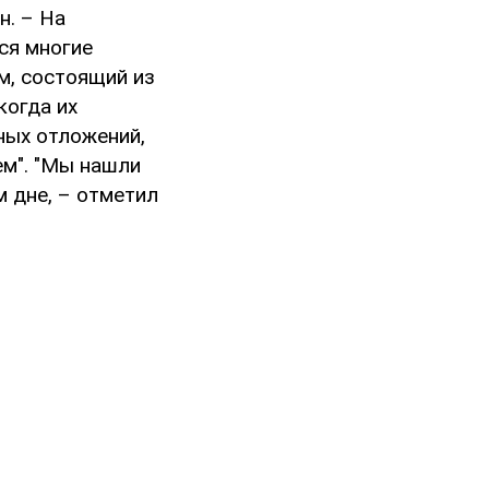
н. – На
ся многие
м, состоящий из
когда их
ных отложений,
ем". "Мы нашли
м дне, – отметил