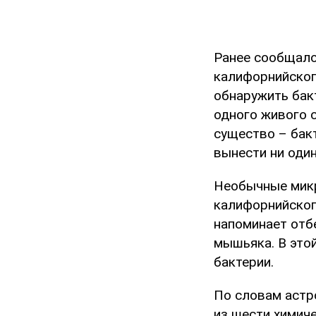
Ранее сообщало
калифорнийског
обнаружить бак
одного живого 
существо – бак
вынести ни оди
Необычные микр
калифорнийског
напоминает отб
мышьяка. В этой
бактерии.
По словам астр
из шести химиче