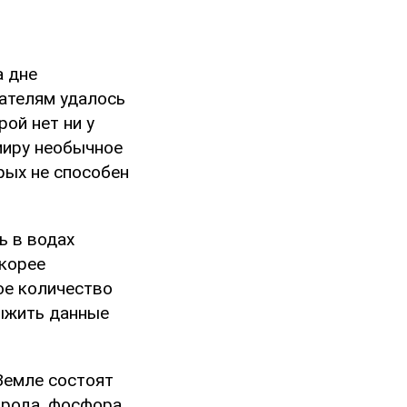
а дне
ателям удалось
ой нет ни у
миру необычное
рых не способен
ь в водах
скорее
ое количество
выжить данные
Земле состоят
лорода, фосфора