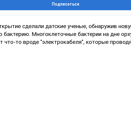
Подписаться
ткрытие сделали датские ученые, обнаружив нов
ю бактерию. Многоклеточные бактерии на дне орх
 что-то вроде "электрокабеля", которые проводят