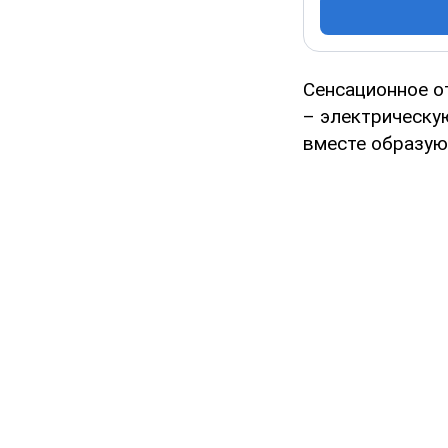
Сенсационное о
– электрическу
вместе образуют