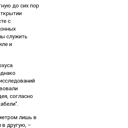
тную до сих пор
открытии
те с
донных
ны служить
иле и
рхуса
однако
 исследований
твовали
дея, согласно
абели".
аметром лишь в
 в другую, –