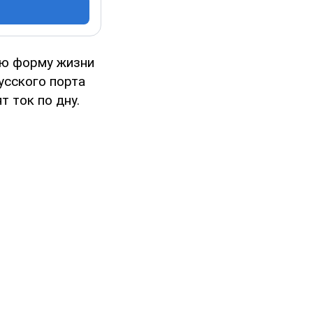
ую форму жизни
усского порта
 ток по дну.