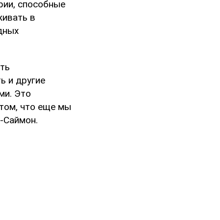
рии, способные
живать в
дных
ть
ь и другие
ми. Это
том, что еще мы
-Саймон.