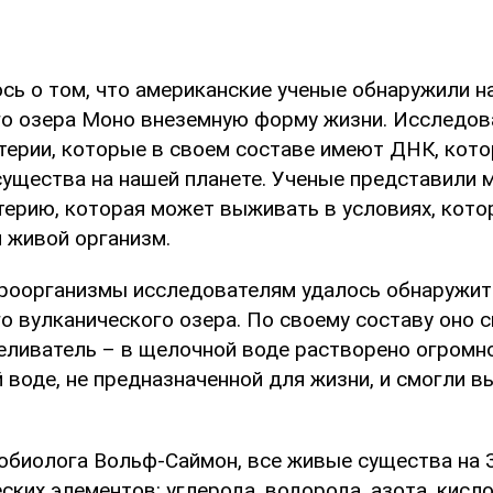
сь о том, что американские ученые обнаружили н
о озера Моно внеземную форму жизни. Исследов
терии, которые в своем составе имеют ДНК, котор
существа на нашей планете. Ученые представили 
терию, которая может выживать в условиях, кото
н живой организм.
оорганизмы исследователям удалось обнаружит
о вулканического озера. По своему составу оно 
еливатель – в щелочной воде растворено огромн
 воде, не предназначенной для жизни, и смогли 
обиолога Вольф-Саймон, все живые существа на 
ских элементов: углерода, водорода, азота, кис