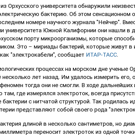
 из Орхусского университета обнаружили неизвес
электрическую бактерию. Об этом сенсационном 
оследнем номере научного журнала "Нейчер". Вмес
и университета Южной Калифорнии они нашли в 
рхусском порту микроорганизмы, которые способ
иком. Это – мириады бактерий, которые живут в 
как "электрокабели", сообщает
ИТАР-ТАСС
.
иологических процессах на морском дне ученые О
несколько лет назад. Им удалось измерить его, 
феномен тогда они не смогли. В ходе дальнейших
о там, где измерялся электроток, всегда присутс
бактерии с нитчатой структурой. Так родилась и
терии представляют собой своего рода "электрок
бактерия длиной в несколько сантиметров, но ди
миллиметра переносит электроток из одной точки