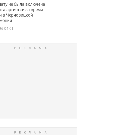
ько получала
лату не была включена
ца
та артистки за время
ы в Черновицкой
монии
26 04:01