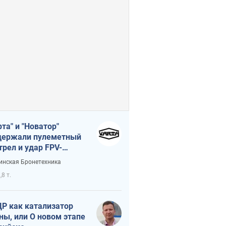
рта" и "Новатор"
ержали пулеметный
трел и удар FPV-
на, сохранив жизнь
инская Бронетехника
церу ВСУ
,8 т.
Р как катализатор
ны, или О новом этапе