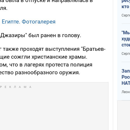
на была в отпуске и направлялась в
рес
кто
ля.
дик
Серг
 Египте. Фотогалерея
"Мы
-Джазиры" был ранен в голову.
худ
сто
г также проходят выступления "Братьев-
отч
Серг
ющие сожгли христианские храмы.
рак
м, что в лагерях протеста полиция
Зап
ство разнообразного оружия.
Рос
НАТ
Леон