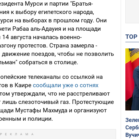
зидента Мурси и партии "Братья-
ия к выбору египетского народа,
урси на выборах в прошлом году. Они
чети Рабаа аль-Адауия и на площади
TO
 14 августа началась военно-
згону протестов. Страна замерла -
 движение поездов, чтобы не позволить
ьман" собраться в столице.
ропейские телеканалы со ссылкой на
тов в Каире
сообщали уже о сотнях
этом утверждали, что не расстреливают
 лишь слезоточивый газ. Протестующие
ощади Мустафы Махмуда и организуют
оенным и полиции.
Зеле
Серб
Вучи