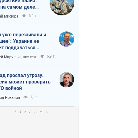
урсы вне плана:
 на самом деле
тует темп войны
6,4 т.
ей Мисюра
 уже переживали и
шее": Украине не
ит поддаваться
аянию из-за
6,9 т.
ей Марченко, эксперт
етного террора
ад проспал угрозу:
сия может проверить
О войной
1,1 т.
ид Невзлин