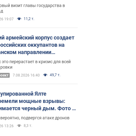
рвый визит главы государства в
ад
11,2 т.
26 19:07
ий армейский корпус создает
российских оккупантов на
нском направлении
ический дискомфорт: как это
 это перерастает в кризис для всей
ось
ировки
49,7 т.
роект
7.08.2026 16:40
купированной Ялте
ремели мощные взрывы:
имается черный дым. Фото и
о
 вероятно, подвергся атаке дронов
8,3 т.
26 13:26