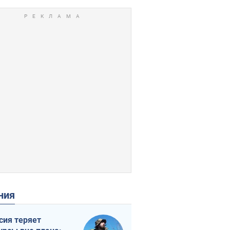
ения
сия теряет