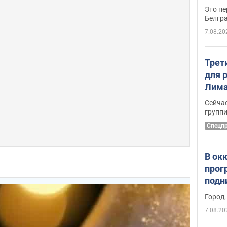
Это пе
Белгр
7.08.20
Трет
для 
Лима
крит
Сейчас
удал
групп
Спецп
В ок
прог
подн
виде
Город,
7.08.20