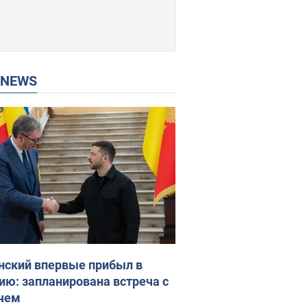
P NEWS
нский впервые прибыл в
ию: запланирована встреча с
чем