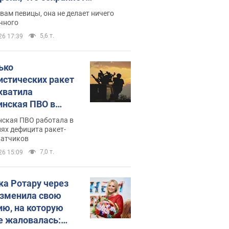
дость, ведь у нее нет детей
вам певицы, она не делает ничего
чного
5,6 т.
26 17:39
ько
истических ракет
хватила
инская ПВО в
: в Минобороны
нская ПВО работала в
али цифру
ях дефицита ракет-
ватчиков
7,0 т.
26 15:09
ка Ротару через
изменила свою
ию, на которую
е жаловалась: