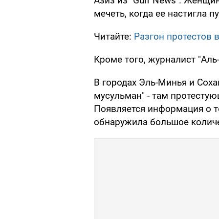
Азиз из "Gulf News". Женщи
мечеть, когда ее настигла пу
Читайте:
Разгон протестов в
Кроме того, журналист "Аль
В городах Эль-Минья и Соха
мусульман" - там протесту
Появляется информация о то
обнаружила большое количе