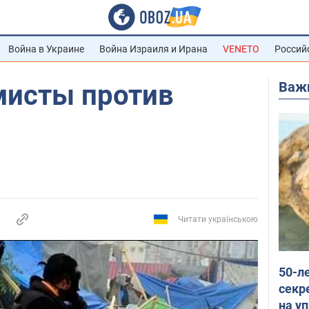
Война в Украине
Война Израиля и Ирана
VENETO
Россий
Важ
мисты против
Читати українською
50-л
секр
на уп