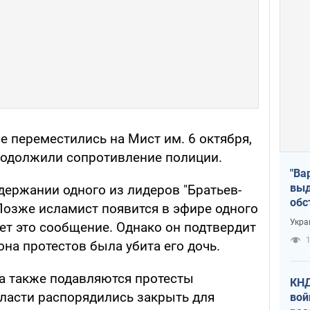
 переместились на Мист им. 6 октября,
родолжили сопротивление полиции.
"Ва
выд
держании одного из лидеров "Братьев-
обс
 Позже исламист появится в эфире одного
дро
Укра
ет это сообщение. Однако он подтвердит
офи
1
она протестов была убита его дочь.
за также подавляются протесты
КНД
власти распорядились закрыть для
вой