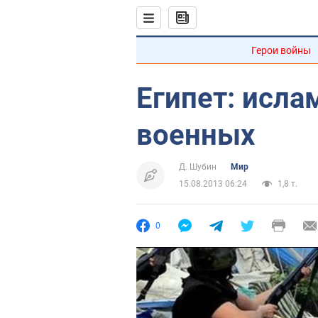
Герои войны
Египет: исла
военных
Д. Шубин
Мир
15.08.2013 06:24
1,8 т.
0