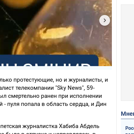
олько протестующие, но и журналисты, и
алист телекомпании "Sky News", 59-
ыл смертельно ранен при исполнении
 - пуля попала в область сердца, и Дин
Мн
ипетская журналистка Хабиба Абдель
Рос