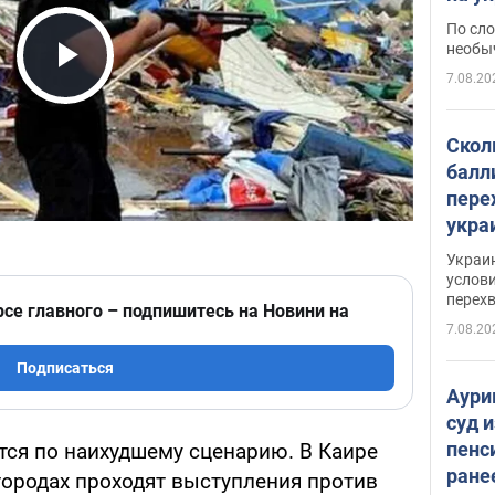
моло
По сло
необы
7.08.20
Play Video
Скол
балл
пере
укра
июле
Украи
назв
услови
перех
рсе главного – подпишитесь на Новини на
7.08.20
Подписаться
Аури
суд 
пенс
тся по наихудшему сценарию. В Каире
ране
 городах проходят выступления против