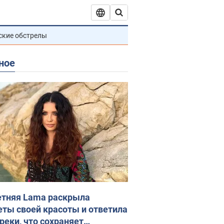
ские обстрелы
ное
етняя Lama раскрыла
еты своей красоты и ответила
реки, что сохраняет