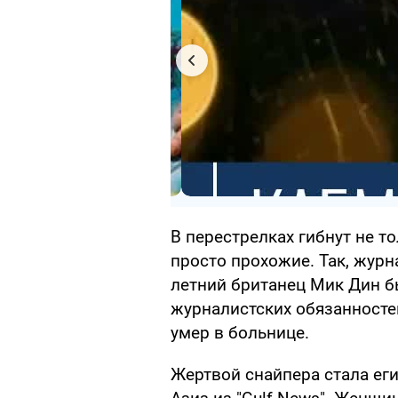
В перестрелках гибнут не т
просто прохожие. Так, журн
летний британец Мик Дин б
журналистских обязанностей
умер в больнице.
Жертвой снайпера стала ег