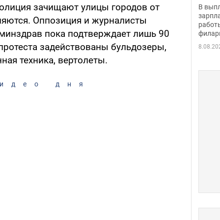
скол
олиция зачищают улицы городов от
В вып
певи
зарпла
ляются. Оппозиция и журналисты
работ
 минздрав пока подтверждает лишь 90
филар
 протеста задействованы бульдозеры,
8.08.20
ная техника, вертолеты.
идео дня