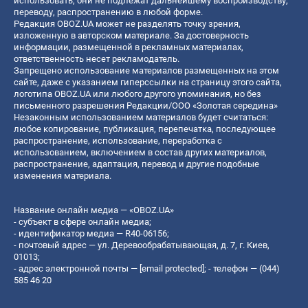
использовать, они не подлежат дальнейшему воспроизводству,
переводу, распространению в любой форме.
Редакция OBOZ.UA может не разделять точку зрения,
изложенную в авторском материале. За достоверность
информации, размещенной в рекламных материалах,
ответственность несет рекламодатель.
Запрещено использование материалов размещенных на этом
сайте, даже с указанием гиперссылки на страницу этого сайта,
логотипа OBOZ.UA или любого другого упоминания, но без
письменного разрешения Редакции/ООО «Золотая середина»
Незаконным использованием материалов будет считаться:
любое копирование, публикация, перепечатка, последующее
распространение, использование, переработка с
использованием, включением в состав других материалов,
распространение, адаптация, перевод и другие подобные
изменения материала.
Название онлайн медиа — «OBOZ.UA»
- субъект в сфере онлайн медиа;
- идентификатор медиа — R40-06156;
- почтовый адрес — ул. Деревообрабатывающая, д. 7, г. Киев,
01013;
- адрес электронной почты —
[email protected]
; - телефон — (044)
585 46 20