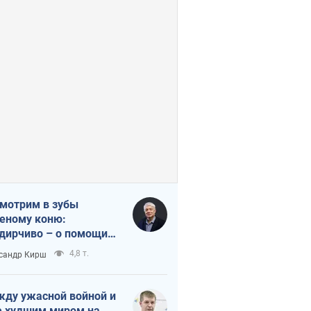
мотрим в зубы
еному коню:
дирчиво – о помощи
аине
4,8 т.
сандр Кирш
ду ужасной войной и
 худшим миром на