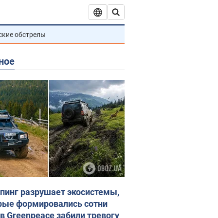
ские обстрелы
ное
пинг разрушает экосистемы,
рые формировались сотни
 в Greenpeace забили тревогу