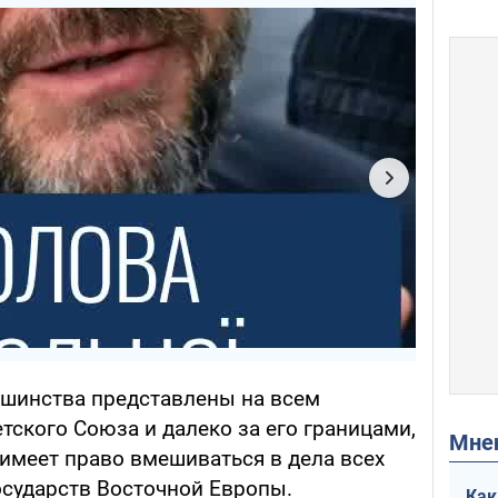
ьшинства представлены на всем
ского Союза и далеко за его границами,
Мн
о имеет право вмешиваться в дела всех
сударств Восточной Европы.
Как