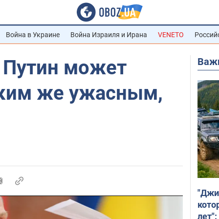
Война в Украине
Война Израиля и Ирана
VENETO
Россий
Важ
: Путин может
аким же ужасным,
"Джи
кото
лет":