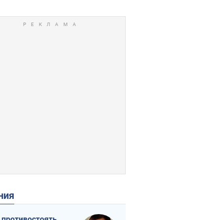
ения
 противостоять