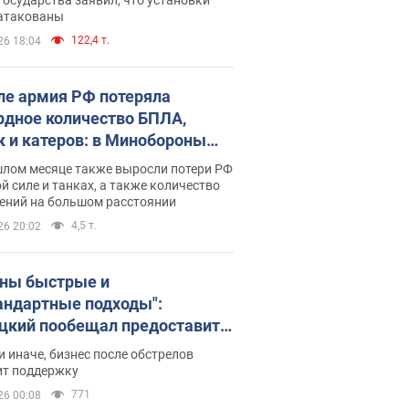
 атакованы
122,4 т.
26 18:04
ле армия РФ потеряла
рдное количество БПЛА,
к и катеров: в Минобороны
родовали статистику
шлом месяце также выросли потери РФ
й силе и танках, а также количество
ений на большом расстоянии
4,5 т.
26 20:02
ны быстрые и
андартные подходы":
цкий пообещал предоставить
есу приоритетный доступ к
и иначе, бизнес после обстрелов
щимся складским
ит поддержку
ещениям
771
26 00:08