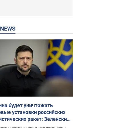
P NEWS
ина будет уничтожать
овые установки российских
истических ракет: Зеленский
ел заседание СНБО
государства заявил, что установки