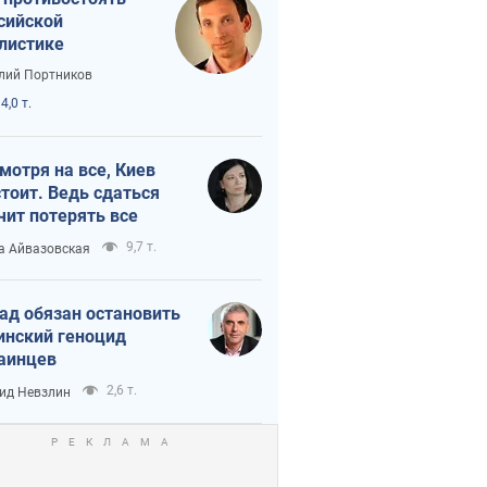
сийской
листике
лий Портников
4,0 т.
мотря на все, Киев
тоит. Ведь сдаться
чит потерять все
9,7 т.
а Айвазовская
ад обязан остановить
инский геноцид
аинцев
2,6 т.
ид Невзлин