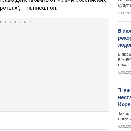
будут
ствах", – написал он.
5.08.20
В ию
реко
лодо
обна
В про
в живо
пораж
5.08.20
"Нуж
нест
Коре
бизн
Так ил
имею
получ
пом
6.08.20