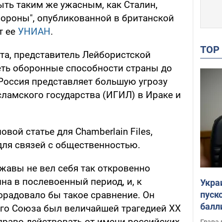
ыть таким же ужасным, как Сталин,
ороны", опубликованной в британской
т ее
УНИАН
.
TO
та, представитель Лейбористской
еть оборонные способности страны до
 Россия представляет большую угрозу
сламского государства (ИГИЛ) в Ираке и
вой статье для Chamberlain Files,
для связей с общественностью.
жавы не вел себя так откровенно
на в послевоенный период, и, к
Укра
пуск
орадовало бы такое сравнение. Он
балл
кого Союза был величайшей трагедией ХХ
пров
т право действовать от имени российских
Глава 