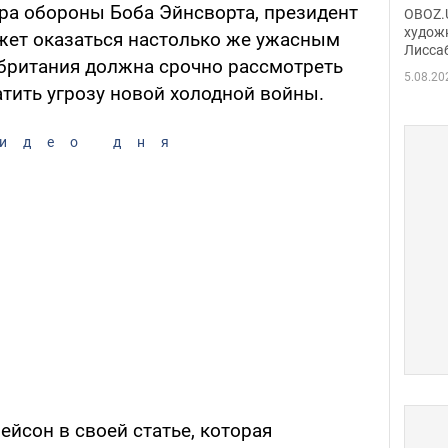
Аллы
а обороны Боба Эйнсворта, президент
OBOZ.U
сына
худож
жет оказаться настолько же ужасным
Лисса
Порт
обритания должна срочно рассмотреть
деть
5.08.20
атить угрозу новой холодной войны.
идео дня
йсон в своей статье, которая