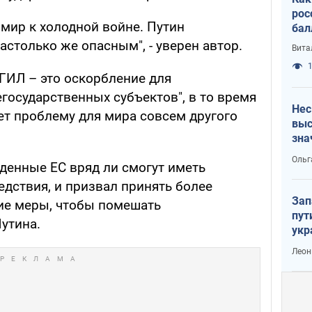
рос
мир к холодной войне. Путин
бал
столько же опасным", - уверен автор.
Вита
1
ГИЛ – это оскорбление для
егосударственных субъектов", в то время
Нес
ет проблему для мира совсем другого
выс
зна
Ольг
еденные ЕС вряд ли смогут иметь
дствия, и призвал принять более
Зап
е меры, чтобы помешать
пут
утина.
укр
Леон