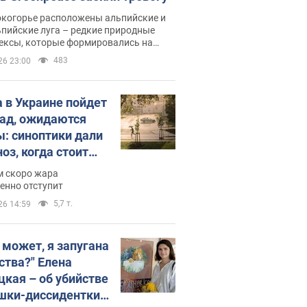
окогорье расположены альпийские и
пийские луга – редкие природные
ексы, которые формировались на
ении сотен лет
483
26 23:00
 в Украине пойдет
пад, ожидаются
ы: синоптики дали
оз, когда стоит
ать изменения
м скоро жара
ды
енно отступит
5,7 т.
26 14:59
, может, я запугана
ства?" Елена
цкая – об убийстве
шки-диссидентки