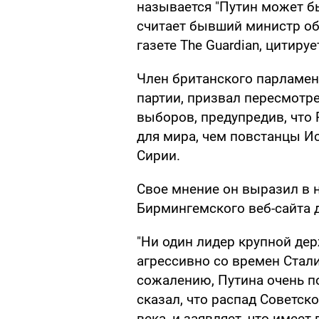
называется "Путин может б
считает бывший министр об
газете The Guardian, цитируе
Член британского парламен
партии, призвал пересмотр
выборов, предупредив, что
для мира, чем повстанцы И
Сирии.
Свое мнение он выразил в но
Бирмингемского веб-сайта 
"Ни один лидер крупной дер
агрессивно со времен Стали
сожалению, Путина очень п
сказал, что распад Советс
века, и заявляет, что имее