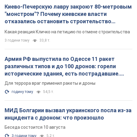
Киево-Печерскую лавру закроют 80-метровым
"монстром"? Почему киевские власти
отказались остановить строительство
небоскреба "московского верующего"
Какая реакция Кличко на петицию по отмене строительства
3 години тому
33,8 т.
Армия РФ выпустила по Одессе 11 ракет
различных типов и до 100 дронов: горели
исторические здания, есть пострадавшие.
Фото и видео
Для террора враг применил ракеты и дроны
годину тому
54,5 т.
МИД Болгарии вызвал украинского посла из-за
инцидента с дроном: что произошло
Беседа состоится 10 августа
3 години тому
5,2 т.