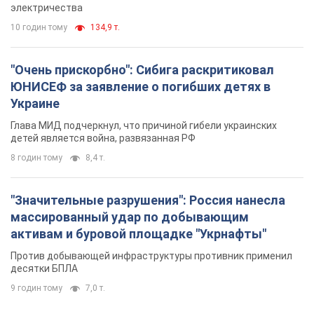
электричества
10 годин тому
134,9 т.
"Очень прискорбно": Сибига раскритиковал
ЮНИСЕФ за заявление о погибших детях в
Украине
Глава МИД подчеркнул, что причиной гибели украинских
детей является война, развязанная РФ
8 годин тому
8,4 т.
"Значительные разрушения": Россия нанесла
массированный удар по добывающим
активам и буровой площадке "Укрнафты"
Против добывающей инфраструктуры противник применил
десятки БПЛА
9 годин тому
7,0 т.