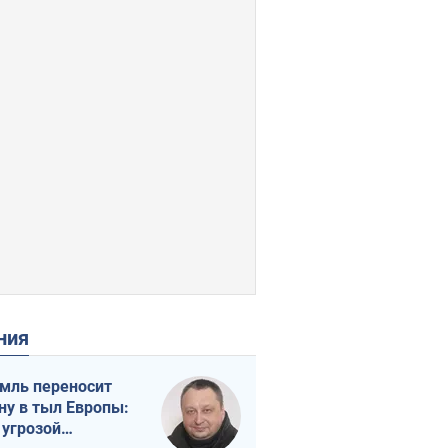
ения
мль переносит
ну в тыл Европы:
 угрозой