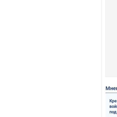
Мн
Кре
вой
под