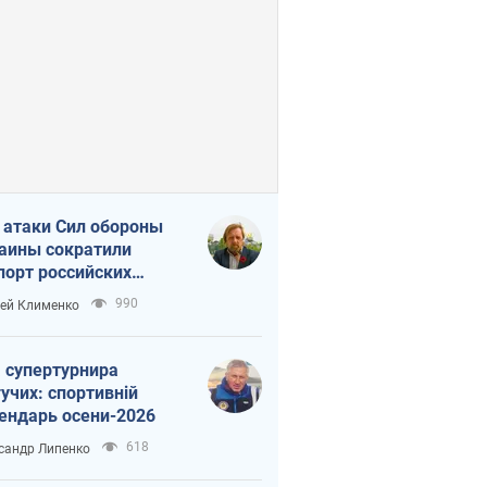
 атаки Сил обороны
аины сократили
порт российских
тепродуктов
990
ей Клименко
 супертурнира
учих: спортивній
ендарь осени-2026
618
сандр Липенко