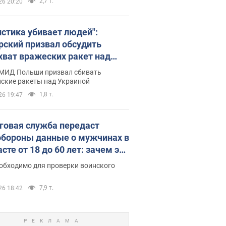
2,7 т.
26 20:20
истика убивает людей":
рский призвал обсудить
хват вражеских ракет над
иной
 МИД Польши призвал сбивать
йские ракеты над Украиной
1,8 т.
26 19:47
говая служба передаст
бороны данные о мужчинах в
сте от 18 до 60 лет: зачем это
о
еобходимо для проверки воинского
7,9 т.
26 18:42