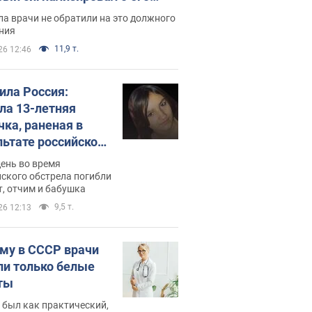
ессивном" раке
а врачи не обратили на это должного
ния
11,9 т.
26 12:46
била Россия:
ла 13-летняя
чка, раненая в
льтате российской
и на Сумскую
день во время
сть. Фото
ского обстрела погибли
т, отчим и бабушка
9,5 т.
26 12:13
му в СССР врачи
ли только белые
ты
 был как практический,