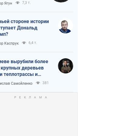
тическая
7,3 т.
ор Ягун
истика
чьей стороне истории
тупает Дональд
мп?
6,4 т.
ор Каспрук
иеве вырубили более
 крупных деревьев
и теплотрассы и
реки Генплану
381
ислав Самойленко