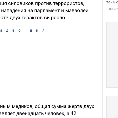
так и
ция силовиков против террористов,
6.08.20
нападения на парламент и мавзолей
ртв двух терактов выросло.
идео дня
анным медиков, общая сумма жертв двух
авляет двенадцать человек, а 42