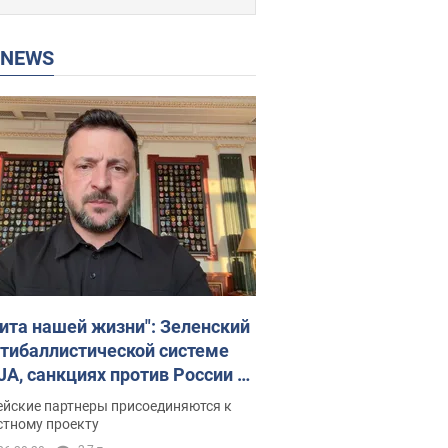
P NEWS
ита нашей жизни": Зеленский
нтибаллистической системе
JA, санкциях против России и
ержке аграриев. Видео
ейские партнеры присоединяются к
стному проекту