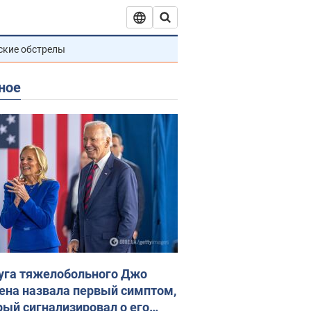
ские обстрелы
ное
уга тяжелобольного Джо
ена назвала первый симптом,
рый сигнализировал о его