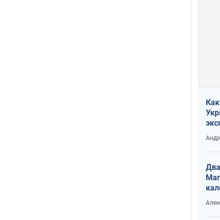
Как
Укр
экс
неф
Андр
Два
Маг
кал
Алек