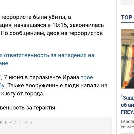
.
 террориста были убиты, а
TO
ция, начавшаяся в 10:15, закончилась
 По сообщениям, двое из террористов
я ответственность за нападения на
ане
", 7 июня в парламенте Ирана
трое
бу
. Также вооруженные люди напали на
к югу от города.
"Защ
об а
венность за теракты.
FREY
подд
Европ
совме