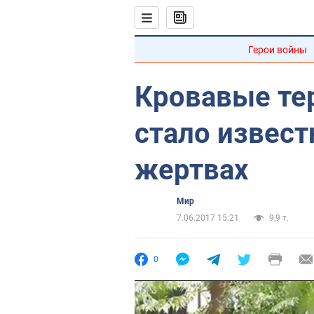
Герои войны
Кровавые те
стало извест
жертвах
Мир
7.06.2017 15:21
9,9 т.
0