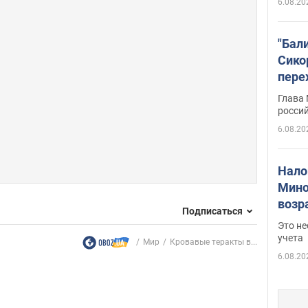
6.08.20
"Бал
Сико
пере
Укра
Глава
росси
6.08.20
Нало
Мино
возра
Подписаться
нужн
Это н
учета
Мир
Кровавые теракты в...
6.08.20