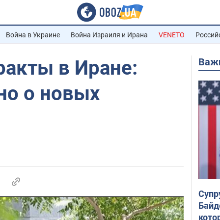
Война в Украине
Война Израиля и Ирана
VENETO
Россий
Важ
ракты в Иране:
но о новых
Супр
Байд
кото