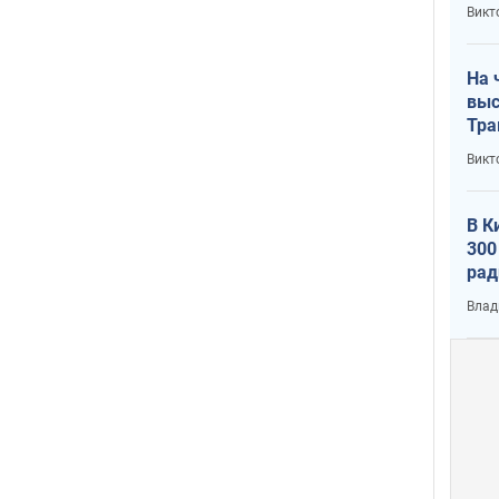
кри
Викт
лог
На 
выс
Тра
Викт
В К
300
рад
воп
Влад