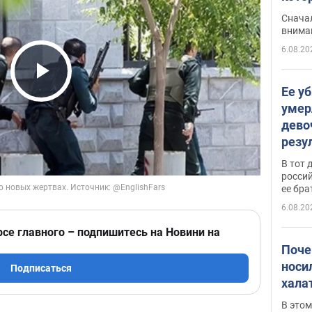
"агр
Сначал
внима
6.08.20
Play Video
Ее у
умер
дево
резу
атак
В тот 
обла
россий
ее бра
6.08.20
рсе главного – подпишитесь на Новини на
Поче
носи
Подписаться
хала
В этом