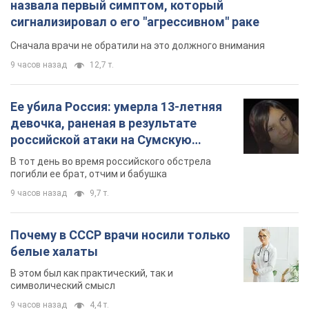
назвала первый симптом, который
сигнализировал о его "агрессивном" раке
Сначала врачи не обратили на это должного внимания
9 часов назад
12,7 т.
Ее убила Россия: умерла 13-летняя
девочка, раненая в результате
российской атаки на Сумскую
область. Фото
В тот день во время российского обстрела
погибли ее брат, отчим и бабушка
9 часов назад
9,7 т.
Почему в СССР врачи носили только
белые халаты
В этом был как практический, так и
символический смысл
9 часов назад
4,4 т.