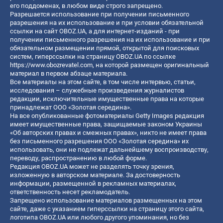
его поддоменах, в любом виде строго запрещено.
Разрешается использование при получении письменного
разрешения на их использование и при условии обязательной
ссылки на сайт OBOZ.UA, а для интернет-изданий - при
получении письменного разрешения на их использование и при
обязательном размещении прямой, открытой для поисковых
систем, гиперссылки на страницу OBOZ.UA по ссылке
https://www.obozrevatel.com
, на которой размещен оригинальный
материал в первом абзаце материала.
Все материалы на этом сайте, в том числе интервью, статьи,
исследования – служебные произведения журналистов
редакции, исключительные имущественные права на которые
принадлежат ООО «Золотая середина».
На все опубликованные фотоматериалы Getty Images редакция
имеет имущественные права, защищаемые законом Украины
«Об авторских правах и смежных правах», никто не имеет права
без письменного разрешения ООО «Золотая середина» их
использовать, они не подлежат дальнейшему воспроизводству,
переводу, распространению в любой форме.
Редакция OBOZ.UA может не разделять точку зрения,
изложенную в авторском материале. За достоверность
информации, размещенной в рекламных материалах,
ответственность несет рекламодатель.
Запрещено использование материалов размещенных на этом
сайте, даже с указанием гиперссылки на страницу этого сайта,
логотипа OBOZ.UA или любого другого упоминания, но без