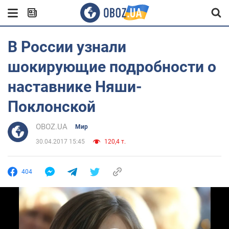
В России узнали
шокирующие подробности о
наставнике Няши-
Поклонской
OBOZ.UA
Мир
30.04.2017 15:45
120,4 т.
404