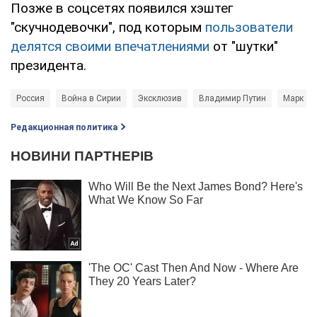
Позже в соцсетях появился хэштег
"скучнодевочки", под которым
пользователи
делятся своими впечатлениями
от "шутки"
президента.
Россия
Война в Сирии
Эксклюзив
Владимир Путин
Марк Фе
Редакционная политика