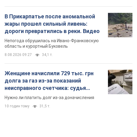
В Прикарпатье после аномальной
жары прошел сильный ливень:
дороги превратились в реки. Видео
Непогода обрушилась на Ивано-Франковскую
область и курортный Буковель
8.08.2026 09:27
34,1 т.
Женщине начислили 729 тыс. грн
долга за газ из-за показаний
неисправного счетчика: судья
вынес неожиданное решение
Нужно ли платить долг из-за доначисления
10 годин тому
31,5 т.