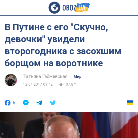
В Путине с его "Скучно,
девочки" увидели
второгодника с засохшим
борщом на воротнике
Татьяна Гайжевская
Мир
12.04.2017 09:42
37,8 т.
6