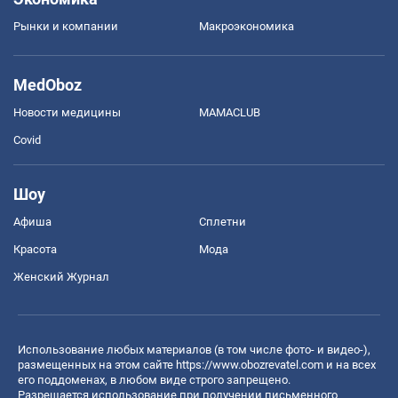
Рынки и компании
Mакроэкономика
MedOboz
Новости медицины
MAMACLUB
Covid
Шоу
Афиша
Сплетни
Красота
Мода
Женский Журнал
Использование любых материалов (в том числе фото- и видео-),
размещенных на этом сайте
https://www.obozrevatel.com
и на всех
его поддоменах, в любом виде строго запрещено.
Разрешается использование при получении письменного