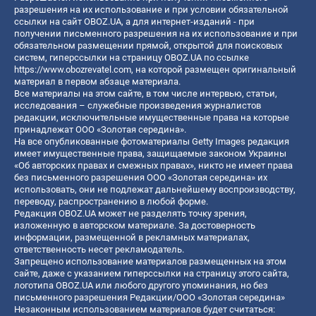
разрешения на их использование и при условии обязательной
ссылки на сайт OBOZ.UA, а для интернет-изданий - при
получении письменного разрешения на их использование и при
обязательном размещении прямой, открытой для поисковых
систем, гиперссылки на страницу OBOZ.UA по ссылке
https://www.obozrevatel.com
, на которой размещен оригинальный
материал в первом абзаце материала.
Все материалы на этом сайте, в том числе интервью, статьи,
исследования – служебные произведения журналистов
редакции, исключительные имущественные права на которые
принадлежат ООО «Золотая середина».
На все опубликованные фотоматериалы Getty Images редакция
имеет имущественные права, защищаемые законом Украины
«Об авторских правах и смежных правах», никто не имеет права
без письменного разрешения ООО «Золотая середина» их
использовать, они не подлежат дальнейшему воспроизводству,
переводу, распространению в любой форме.
Редакция OBOZ.UA может не разделять точку зрения,
изложенную в авторском материале. За достоверность
информации, размещенной в рекламных материалах,
ответственность несет рекламодатель.
Запрещено использование материалов размещенных на этом
сайте, даже с указанием гиперссылки на страницу этого сайта,
логотипа OBOZ.UA или любого другого упоминания, но без
письменного разрешения Редакции/ООО «Золотая середина»
Незаконным использованием материалов будет считаться: