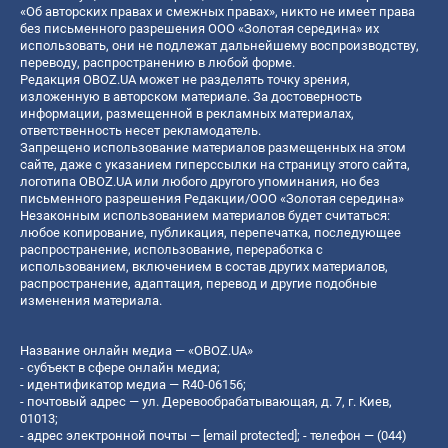
«Об авторских правах и смежных правах», никто не имеет права
без письменного разрешения ООО «Золотая середина» их
использовать, они не подлежат дальнейшему воспроизводству,
переводу, распространению в любой форме.
Редакция OBOZ.UA может не разделять точку зрения,
изложенную в авторском материале. За достоверность
информации, размещенной в рекламных материалах,
ответственность несет рекламодатель.
Запрещено использование материалов размещенных на этом
сайте, даже с указанием гиперссылки на страницу этого сайта,
логотипа OBOZ.UA или любого другого упоминания, но без
письменного разрешения Редакции/ООО «Золотая середина»
Незаконным использованием материалов будет считаться:
любое копирование, публикация, перепечатка, последующее
распространение, использование, переработка с
использованием, включением в состав других материалов,
распространение, адаптация, перевод и другие подобные
изменения материала.
Название онлайн медиа — «OBOZ.UA»
- субъект в сфере онлайн медиа;
- идентификатор медиа — R40-06156;
- почтовый адрес — ул. Деревообрабатывающая, д. 7, г. Киев,
01013;
- адрес электронной почты —
[email protected]
; - телефон — (044)