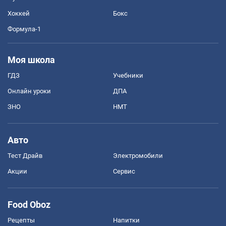
Хоккей
Бокс
Формула-1
Моя школа
ГДЗ
Учебники
Онлайн уроки
ДПА
ЗНО
НМТ
Авто
Тест Драйв
Электромобили
Акции
Сервис
Food Oboz
Рецепты
Напитки