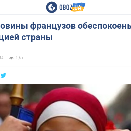
ловины французов обеспокоен
цией страны
54
1,6 т.