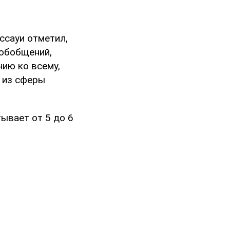
ссауи отметил,
 обобщений,
ию ко всему,
н из сферы
ывает от 5 до 6