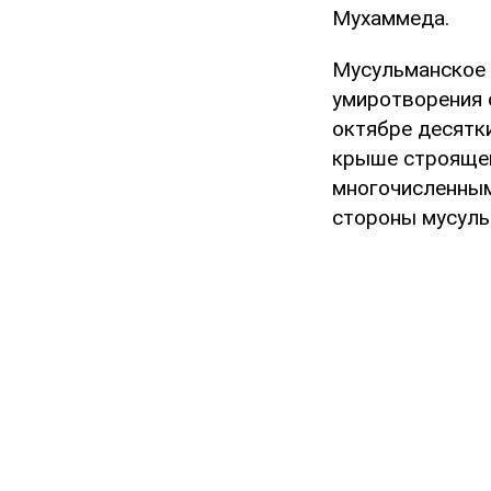
Мухаммеда.
Мусульманское 
умиротворения 
октябре десятк
крыше строящей
многочисленным
стороны мусуль