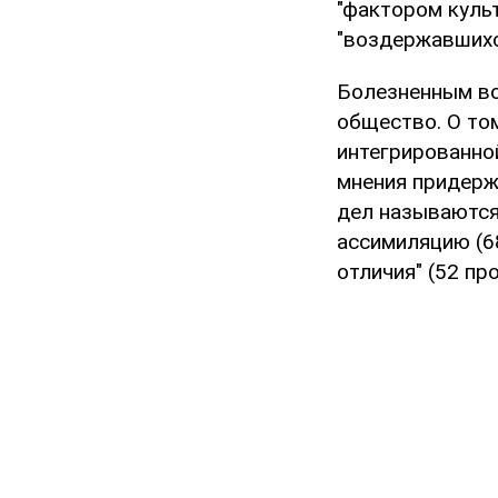
"фактором культ
"воздержавшихся
Болезненным во
общество. О том
интегрированно
мнения придерж
дел называются,
ассимиляцию (6
отличия" (52 про