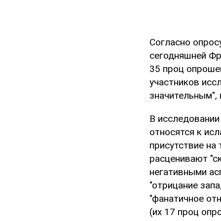
Согласно опросу
сегодняшней Фр
35 проц опрошен
участников исс
значительным",
В исследовании
относятся к исл
присутствие на
расценивают "с
негативными ас
"отрицание запа
"фанатичное отн
(их 17 проц опр