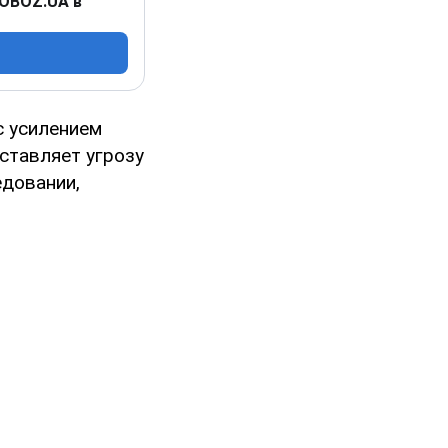
 OBOZ.UA в
с усилением
дставляет угрозу
едовании,