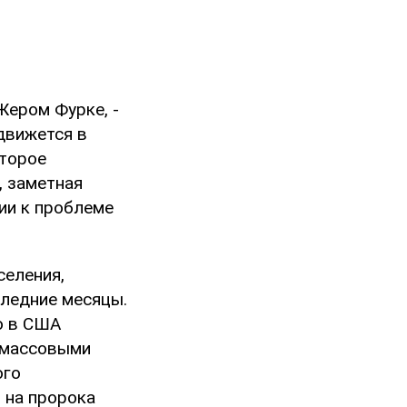
Жером Фурке, -
движется в
оторое
, заметная
ии к проблеме
селения,
ледние месяцы.
о в США
 массовыми
ого
 на пророка