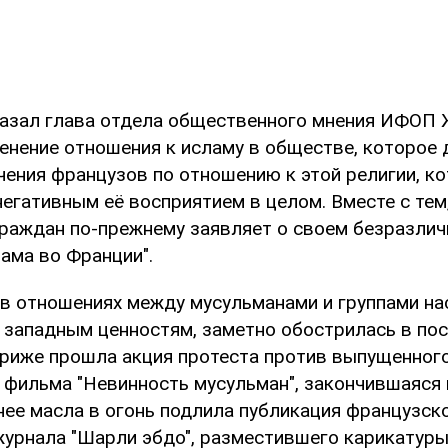
сказал глава отдела общественного мнения ИФОП 
енение отношения к исламу в обществе, которое 
чения французов по отношению к этой религии, к
егативным её восприятием в целом. Вместе с тем
граждан по-прежнему заявляет о своем безразлич
ама во Франции".
в отношениях между мусульманами и группами на
западным ценностям, заметно обострилась в пос
ариже прошла акция протеста против выпущенног
 фильма "Невинность мусульман", закончившаяся
нее масла в огонь подлила публикация французск
журнала "Шарли эбдо", разместившего карикатуры