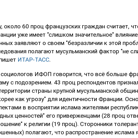
, около 60 проц французских граждан считает, чт
анции уже имеет "слишком значительное" влияние 
ных заявляют о своем "безразличии к этой пробл
ледования полагают мусульманский фактор "не с
 пишет
ИТАР-ТАСС
.
 социологов ИФОП говорится, что всё больше фр
аму с подозрением. 43 проц респондентов признал
 территории страны крупной мусульманской общи
корее как угрозу" для идентичности Франции. Ос
пектами в восприятии ислама жителями республи
дных ценностей" его приверженцами (28 проц отве
ошение" к религии (19 проц). Сторонники толеран
ошенных) полагают, что распространение ислама 