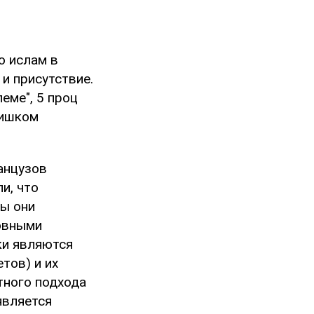
о ислам в
и присутствие.
еме", 5 проц
лишком
анцузов
и, что
ны они
новными
ки являются
тов) и их
тного подхода
является