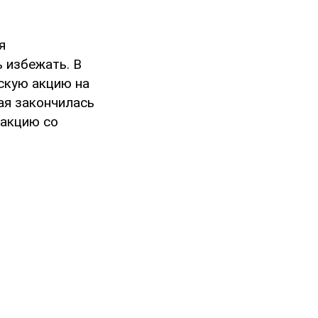
я
 избежать. В
скую акцию на
ая закончилась
еакцию со