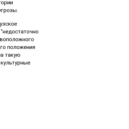
гории
угрозы.
узское
я "недостаточно
тивоположного
ого положения
на такую
 культурные