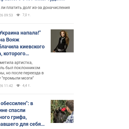
с неожиданное решение
ли платить долг из-за доначисления
7,0 т.
26 09:53
 Украина напала!"
на Вояж
блачила киевского
, которого
омбировали": он
метила артистка,
 русского не знал,
ель был поклонником
ы, но после переезда в
перь хочет
 "промыли мозги"
цида украинцев
4,4 т.
26 11:42
 обессилен": в
ине спасли
ного грифа,
авшего для себя