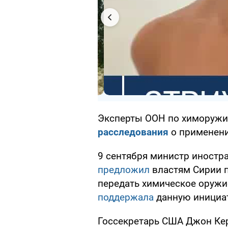
Эксперты ООН по химоруж
расследования
о применени
9 сентября министр иностр
предложил
властям Сирии п
передать химическое оружи
поддержала
данную инициат
Госсекретарь США Джон К