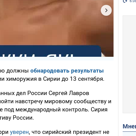
6.0
ию должны
обнародовать результаты
и химоружия в Сирии до 13 сентября.
анных дел России Сергей Лавров
ойти навстречу мировому сообществу и
е под международный контроль. Сирия
иву России.
Мн
ерри
уверен
, что сирийский президент не