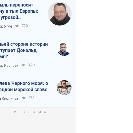
мль переносит
ну в тыл Европы:
 угрозой
тическая
720
ор Ягун
истика
чьей стороне истории
тупает Дональд
мп?
3,2 т.
ор Каспрук
яева Черного моря: о
ацкой морской славе
273
 Кирпичев