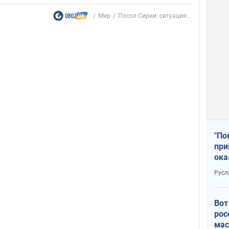
Мир
Посол Сирии: ситуация...
"По
при
ока
Русл
Вот
рос
мас