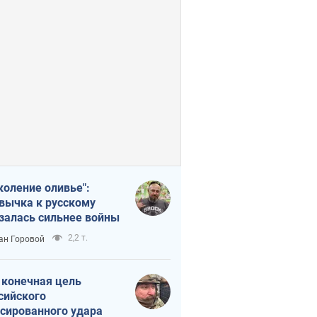
коление оливье":
вычка к русскому
залась сильнее войны
2,2 т.
ан Горовой
 конечная цель
сийского
сированного удара