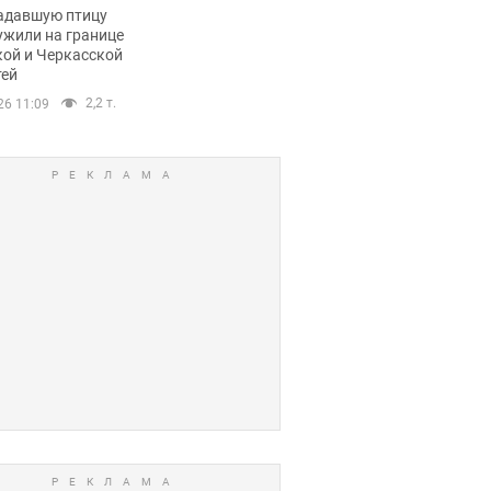
пичный маршрут.
адавшую птицу
ужили на границе
кой и Черкасской
тей
2,2 т.
26 11:09