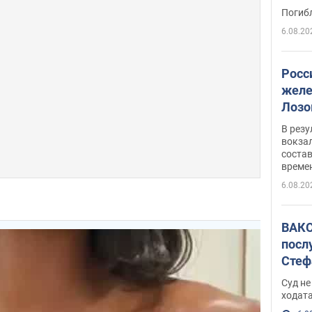
поги
Погиб
6.08.20
Росс
желе
Лозо
есть
В рез
вокзал
состав
време
6.08.20
ВАКС
посл
Стеф
деле
Суд н
ходат