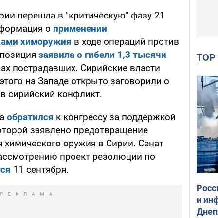
ирии перешла в "критическую" фазу 21
информация о
применении
ками химоружия
в ходе операций против
ппозиция
заявила о гибели 1,3 тысячи
TO
ах пострадавших. Сирийские власти
этого на Западе открыто заговорили о
в сирийский конфликт.
ма
обратился
к конгрессу за поддержкой
оторой заявлено предотвращение
 химического оружия в Сирии. Сенат
ассмотрению проект резолюции по
тся
11 сентября.
Росс
и ин
Днеп