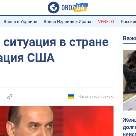
Война в Украине
Война Израиля и Ирана
VENETO
Россий
Важ
 ситуация в стране
кация США
Читати українською
Женщ
долга
неис