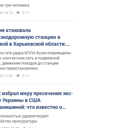
бшие и раненые. Фото
ли три человека
2,7 т.
26 14:15
ия атаковала
знодорожную станцию в
вой в Харьковской области:
 погибшие и раненые
ультате удара БПЛА были повреждены
, контактная сеть и подвижной
; движение поездов до станции
нно приостановлено
3,1 т.
26 11:57
 избрал меру пресечения экс-
у Украины в США
анишиной: что известно о
е полностью удовлетворил
айство прокуратуры