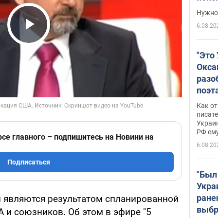
выне
Нужно 
6.08.20
Play Video
"Это
Окса
разо
поэта
"заз
Как от
даже
писат
Украин
а те
РФ ему
гено
рсе главного – подпишитесь на Новини на
6.08.20
Подписаться
"Был
Укра
ране
 являются результатом спланированной
выбр
 и союзников. Об этом в эфире "5