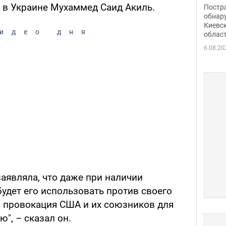
нети
и в Украине Мухаммед Саид Акиль.
Постр
Фото
обнар
Киевс
идео дня
облас
6.08.20
заявляла, что даже при наличии
будет его использовать против своего
– провокация США и их союзников для
ю", – сказал он.