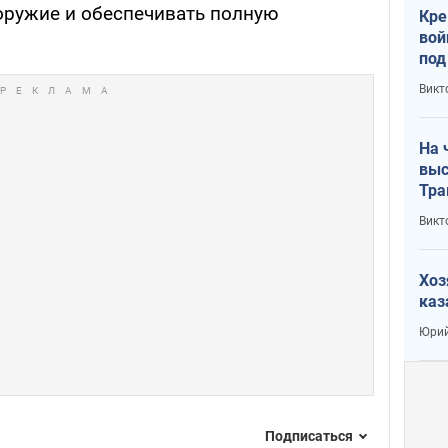
оружие и обеспечивать полную
Кре
вой
под
кри
Викт
лог
На 
выс
Тра
Викт
Хоз
каз
Юрий
Подписаться