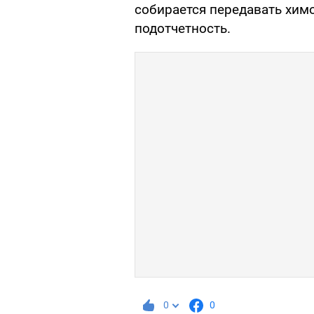
собирается передавать хим
подотчетность.
0
0