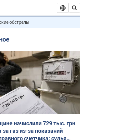
ские обстрелы
ное
ине начислили 729 тыс. грн
 за газ из-за показаний
правного счетчика: судья