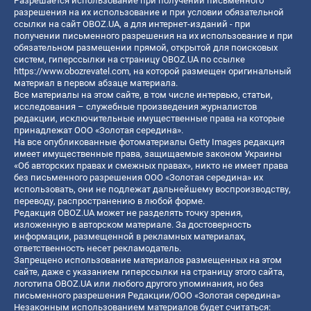
Разрешается использование при получении письменного
разрешения на их использование и при условии обязательной
ссылки на сайт OBOZ.UA, а для интернет-изданий - при
получении письменного разрешения на их использование и при
обязательном размещении прямой, открытой для поисковых
систем, гиперссылки на страницу OBOZ.UA по ссылке
https://www.obozrevatel.com
, на которой размещен оригинальный
материал в первом абзаце материала.
Все материалы на этом сайте, в том числе интервью, статьи,
исследования – служебные произведения журналистов
редакции, исключительные имущественные права на которые
принадлежат ООО «Золотая середина».
На все опубликованные фотоматериалы Getty Images редакция
имеет имущественные права, защищаемые законом Украины
«Об авторских правах и смежных правах», никто не имеет права
без письменного разрешения ООО «Золотая середина» их
использовать, они не подлежат дальнейшему воспроизводству,
переводу, распространению в любой форме.
Редакция OBOZ.UA может не разделять точку зрения,
изложенную в авторском материале. За достоверность
информации, размещенной в рекламных материалах,
ответственность несет рекламодатель.
Запрещено использование материалов размещенных на этом
сайте, даже с указанием гиперссылки на страницу этого сайта,
логотипа OBOZ.UA или любого другого упоминания, но без
письменного разрешения Редакции/ООО «Золотая середина»
Незаконным использованием материалов будет считаться: