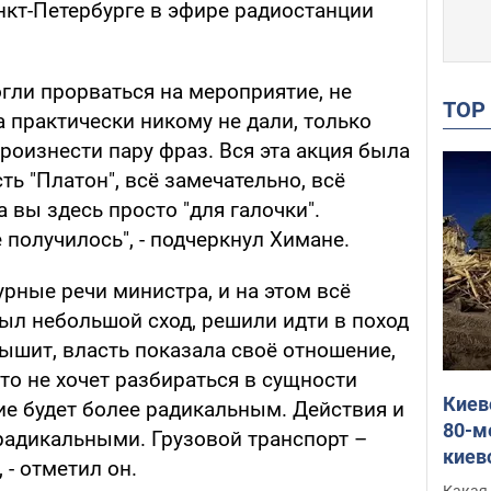
кт-Петербурге в эфире радиостанции
гли прорваться на мероприятие, не
TO
а практически никому не дали, только
оизнести пару фраз. Вся эта акция была
ть "Платон", всё замечательно, всё
а вы здесь просто "для галочки".
 получилось", - подчеркнул Химане.
рные речи министра, и на этом всё
был небольшой сход, решили идти в поход
лышит, власть показала своё отношение,
то не хочет разбираться в сущности
Киев
е будет более радикальным. Действия и
80-м
 радикальными. Грузовой транспорт –
киев
 - отметил он.
оста
Какая 