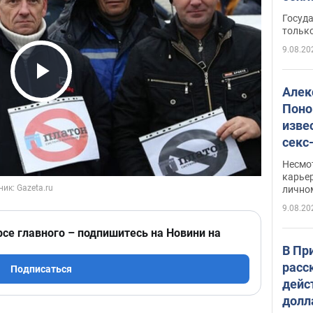
этом
Госуд
только
9.08.20
Play Video
Алек
Поно
изве
секс
как 
Несмо
карьер
лично
9.08.20
рсе главного – подпишитесь на Новини на
В Пр
расс
Подписаться
дейс
долл