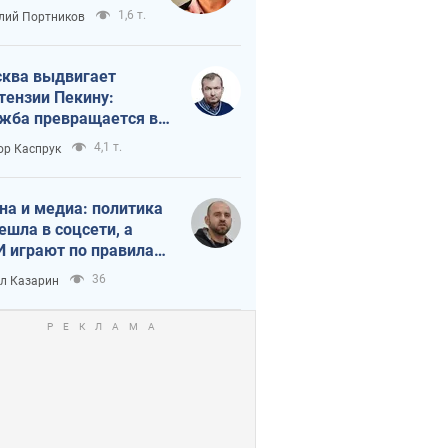
краиной
1,6 т.
лий Портников
ква выдвигает
тензии Пекину:
жба превращается в
исимость России от
4,1 т.
ор Каспрук
ая
на и медиа: политика
ешла в соцсети, а
 играют по правилам
Tube
36
л Казарин