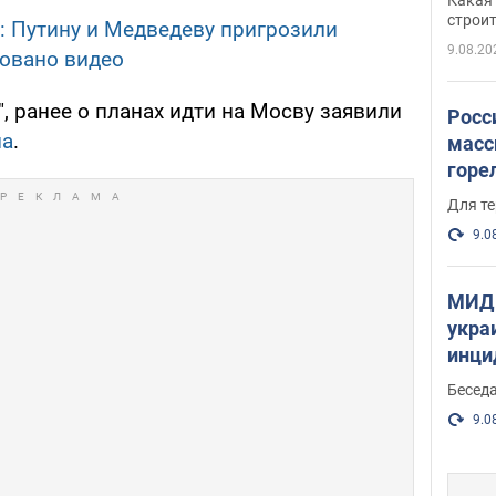
небо
строи
: Путину и Медведеву пригрозили
веру
9.08.20
ковано видео
, ранее о планах идти на Мосву заявили
Росс
на
.
масс
горе
есть
Для те
9.0
МИД 
укра
инци
прои
Беседа
9.0