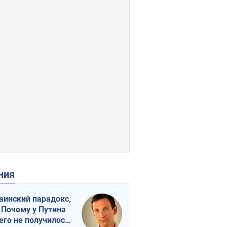
ения
аинский парадокс,
 Почему у Путина
его не получилось