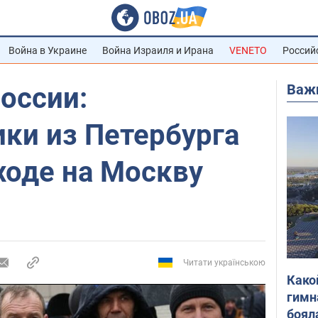
Война в Украине
Война Израиля и Ирана
VENETO
Россий
Важ
оссии:
ки из Петербурга
ходе на Москву
Читати українською
Како
гимн
боял