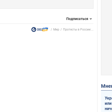
Подписаться
Мир
Протесты в России:...
Мн
Укр
или
нич