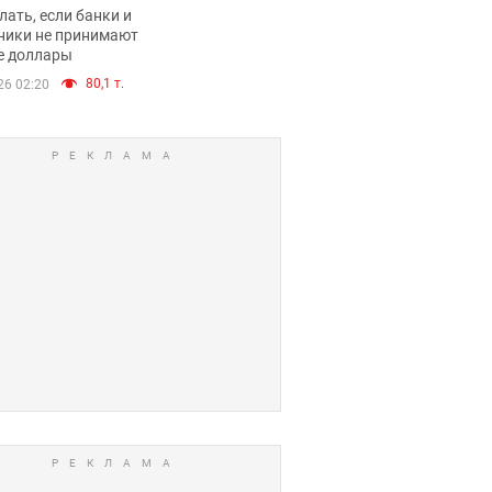
имают ли
лать, если банки и
нники и банки
ники не принимают
е доллары
е купюры
80,1 т.
26 02:20