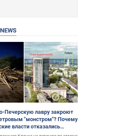
P NEWS
о-Печерскую лавру закроют
етровым "монстром"? Почему
ские власти отказались
новить строительство
реакция Кличко на петицию по отмене