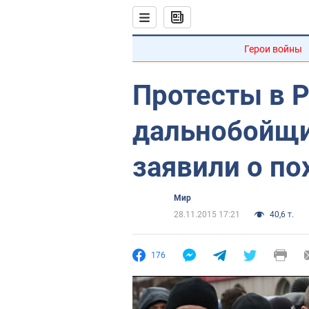
Герои войны
Протесты в Р
дальнобойщи
заявили о по
Мир
28.11.2015 17:21
40,6 т.
176