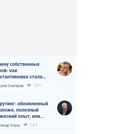
лену собственных
ов: как
стантиновка стала
вной идеологической
1,3 т.
рий Снегирев
ушкой для российских
упантов
рутинг: обновленный
похоже, полезный
жеский опыт, или
лектика
1,4 т.
сандр Кирш
бовательной трусости