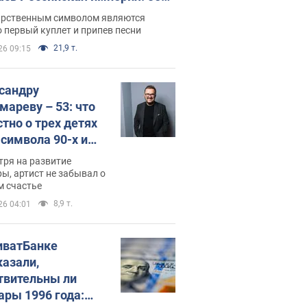
 не рассказывают в школе
арственным символом являются
 первый куплет и припев песни
21,9 т.
26 09:15
сандру
мареву – 53: что
стно о трех детях
-символа 90-х и
они выглядят
тря на развитие
ы, артист не забывал о
м счастье
8,9 т.
26 04:01
иватБанке
казали,
твительны ли
ары 1996 года: