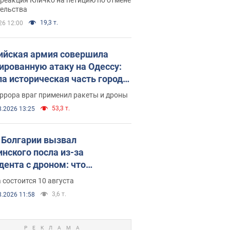
скреба "московского
тельства
ющего"
19,3 т.
26 12:00
ийская армия совершила
ированную атаку на Одессу:
ла историческая часть города,
 пострадавшие. Фото и видео
ррора враг применил ракеты и дроны
53,3 т.
8.2026 13:25
Болгарии вызвал
инского посла из-за
дента с дроном: что
зошло
 состоится 10 августа
3,6 т.
8.2026 11:58