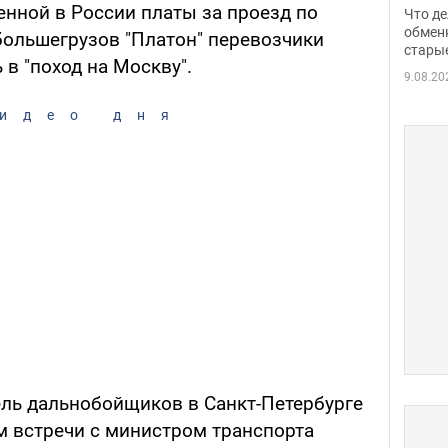
прин
нной в России платы за проезд по
Что де
обме
обмен
ольшегрузов "Платон" перевозчики
стары
таки
 в "поход на Москву".
9.08.20
идео дня
ель дальнобойщиков в Санкт-Петербурге
м встречи с министром транспорта