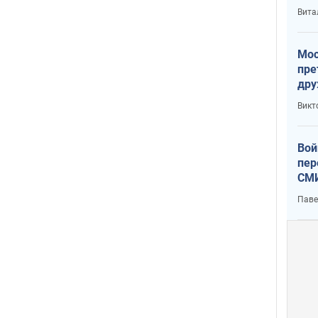
с У
Вита
Мос
пре
дру
зав
Викт
Кит
Вой
пер
СМИ
You
Паве