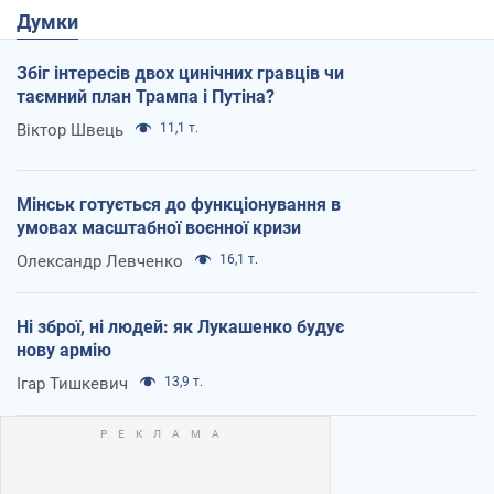
Думки
Збіг інтересів двох цинічних гравців чи
таємний план Трампа і Путіна?
Віктор Швець
11,1 т.
Мінськ готується до функціонування в
умовах масштабної воєнної кризи
Олександр Левченко
16,1 т.
Ні зброї, ні людей: як Лукашенко будує
нову армію
Ігар Тишкевич
13,9 т.