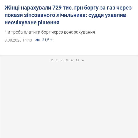
Жінці нарахували 729 тис. грн боргу за газ через
покази зіпсованого лічильника: суддя ухвалив
неочікуване рішення
Чи треба платити борг через донарахування
31,5 т.
8.08.2026 14:43