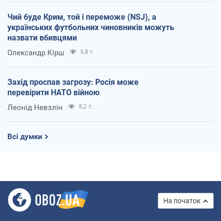
Чий буде Крим, той і переможе (NSJ), а
українських футбольних чиновників можуть
назвати вбивцями
Олександр Кірш
6,8 т.
Захід проспав загрозу: Росія може
перевірити НАТО війною
Леонід Невзлін
8,2 т.
Всі думки
На початок