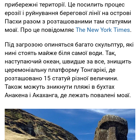
прибережні території. Це посилить процес
ерозії і руйнування берегової лінії на острові
Пасхи разом з розташованими там статуями
моаї. Про це повідомляє
The New York Times
.
Під загрозою опиняться багато скульптур, які
нині стоять майже біля самої води. Так,
наступаючий океан, швидше за все, знищить
церемоніальну платформу Тонгарікі, де
розташовано 15 статуй різної величини.
Також можуть зникнути пляжі в бухтах
Анакена і Акаханга, де лежать повалені моаї.