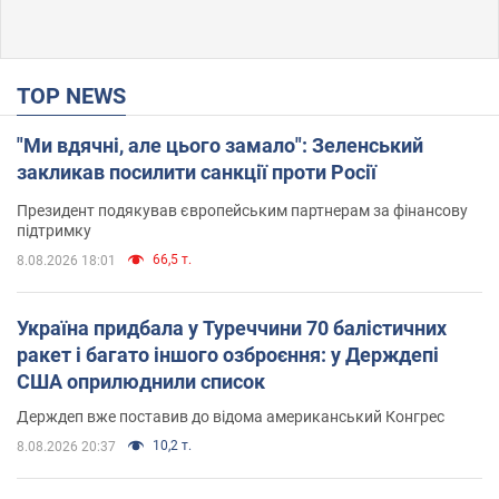
TOP NEWS
"Ми вдячні, але цього замало": Зеленський
закликав посилити санкції проти Росії
Президент подякував європейським партнерам за фінансову
підтримку
66,5 т.
8.08.2026 18:01
Україна придбала у Туреччини 70 балістичних
ракет і багато іншого озброєння: у Держдепі
США оприлюднили список
Держдеп вже поставив до відома американський Конгрес
10,2 т.
8.08.2026 20:37