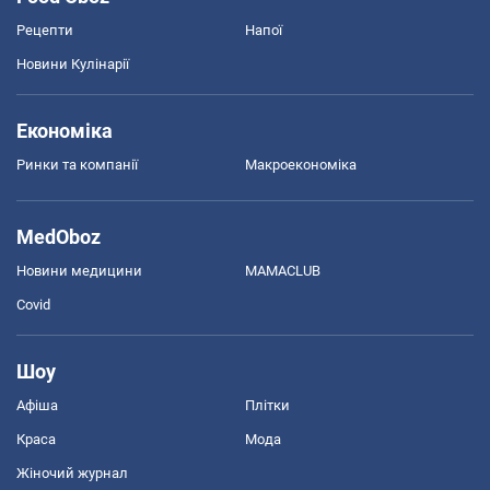
Рецепти
Напої
Новини Кулінарії
Економіка
Ринки та компанії
Макроекономіка
MedOboz
Новини медицини
MAMACLUB
Covid
Шоу
Афіша
Плітки
Краса
Мода
Жіночий журнал