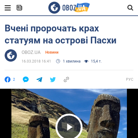
Вчені пророчать крах
статуям на острові Пасхи
OBOZ.UA
Новини
16.03.2018 16:41
1 хвилина
15,4 т.
2
РУС