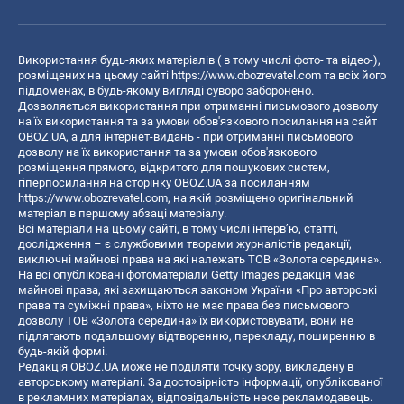
Використання будь-яких матеріалів ( в тому числі фото- та відео-),
розміщених на цьому сайті
https://www.obozrevatel.com
та всіх його
піддоменах, в будь-якому вигляді суворо заборонено.
Дозволяється використання при отриманні письмового дозволу
на їх використання та за умови обов'язкового посилання на сайт
OBOZ.UA, а для інтернет-видань - при отриманні письмового
дозволу на їх використання та за умови обов'язкового
розміщення прямого, відкритого для пошукових систем,
гіперпосилання на сторінку OBOZ.UA за посиланням
https://www.obozrevatel.com
, на якій розміщено оригінальний
матеріал в першому абзаці матеріалу.
Всі матеріали на цьому сайті, в тому числі інтерв’ю, статті,
дослідження – є службовими творами журналістів редакції,
виключні майнові права на які належать ТОВ «Золота середина».
На всі опубліковані фотоматеріали Getty Images редакція має
майнові права, які захищаються законом України «Про авторські
права та суміжні права», ніхто не має права без письмового
дозволу ТОВ «Золота середина» їх використовувати, вони не
підлягають подальшому відтворенню, перекладу, поширенню в
будь-якій формі.
Редакція OBOZ.UA може не поділяти точку зору, викладену в
авторському матеріалі. За достовірність інформації, опублікованої
в рекламних матеріалах, відповідальність несе рекламодавець.