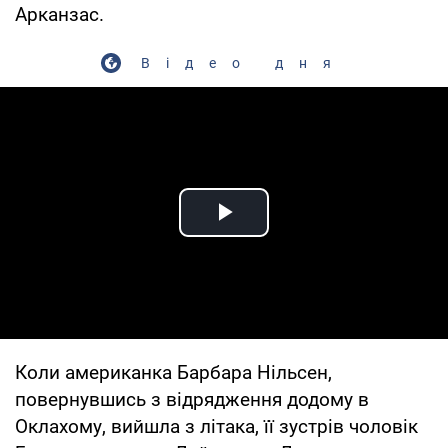
Арканзас.
Відео дня
Play Video
Коли американка Барбара Нільсен,
повернувшись з відрядження додому в
Оклахому, вийшла з літака, її зустрів чоловік