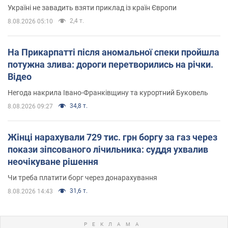
Україні не завадить взяти приклад із країн Європи
2,4 т.
8.08.2026 05:10
На Прикарпатті після аномальної спеки пройшла
потужна злива: дороги перетворились на річки.
Відео
Негода накрила Івано-Франківщину та курортний Буковель
34,8 т.
8.08.2026 09:27
Жінці нарахували 729 тис. грн боргу за газ через
покази зіпсованого лічильника: суддя ухвалив
неочікуване рішення
Чи треба платити борг через донарахування
31,6 т.
8.08.2026 14:43