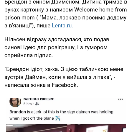
Брендон з сином Дайменом. Дитина тримав в
руках картонку з написом Welcome home from
prison mom ( "Мама, ласкаво просимо додому
з в'язниці"), пише
Lenta.ru.
Нільсен відразу здогадалася, хто подав
синові ідею для розіграшу, і з гумором
сприйняла підпис.
"Брендон ідіот, ха-ха. З цією табличкою мене
зустрів Даймен, коли я вийшла з літака", -
написала жінка в Facebook.