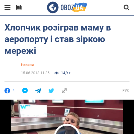
Хлопчик розіграв маму в
аеропорту і став зіркою
мережі
Новини
15.06.2018 11:35
14,9 т.
4
РУС