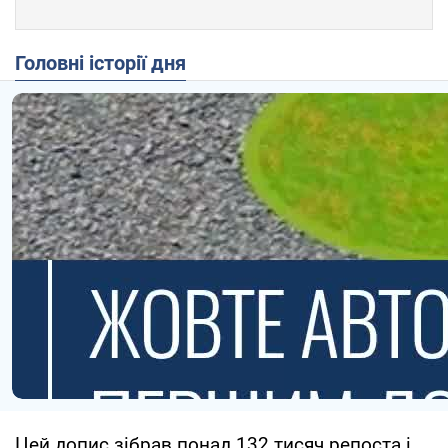
Головні історії дня
Цей допис зібрав понад 132 тисяч репоста і