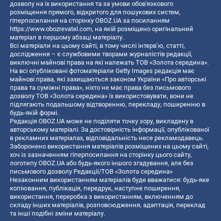
дозволу на їх використання та за умови обов'язкового
розміщення прямого, відкритого для пошукових систем,
гіперпосилання на сторінку OBOZ.UA за посиланням
https://www.obozrevatel.com
, на якій розміщено оригінальний
матеріал в першому абзаці матеріалу.
Всі матеріали на цьому сайті, в тому числі інтерв’ю, статті,
дослідження – є службовими творами журналістів редакції,
виключні майнові права на які належать ТОВ «Золота середина».
На всі опубліковані фотоматеріали Getty Images редакція має
майнові права, які захищаються законом України «Про авторські
права та суміжні права», ніхто не має права без письмового
дозволу ТОВ «Золота середина» їх використовувати, вони не
підлягають подальшому відтворенню, перекладу, поширенню в
будь-якій формі.
Редакція OBOZ.UA може не поділяти точку зору, викладену в
авторському матеріалі. За достовірність інформації, опублікованої
в рекламних матеріалах, відповідальність несе рекламодавець.
Заборонено використання матеріалів розміщених на цьому сайті,
хоч із зазначенням гіперпосилання на сторінку цього сайту,
логотипу OBOZ.UA або будь-якого іншого згадування, але без
письмового дозволу Редакції/ТОВ «Золота середина»
Незаконним використанням матеріалів буде вважатися: будь-яке
копiювання, публiкацiя, передрук, наступне поширення,
використання, переробка з використанням, включенням до
складу інших матеріалів, розповсюдження, адаптація, переклад
та інші подібні зміни матеріалу.