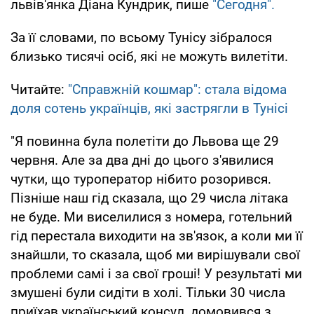
львів'янка Діана Кундрик, пише
"Сегодня".
За її словами, по всьому Тунісу зібралося
близько тисячі осіб, які не можуть вилетіти.
Читайте:
"Справжній кошмар": стала відома
доля сотень українців, які застрягли в Тунісі
"Я повинна була полетіти до Львова ще 29
червня. Але за два дні до цього з'явилися
чутки, що туроператор нібито розорився.
Пізніше наш гід сказала, що 29 числа літака
не буде. Ми виселилися з номера, готельний
гід перестала виходити на зв'язок, а коли ми її
знайшли, то сказала, щоб ми вирішували свої
проблеми самі і за свої гроші! У результаті ми
змушені були сидіти в холі. Тільки 30 числа
приїхав український консул, домовився з