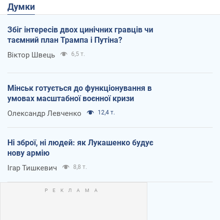
Думки
Збіг інтересів двох цинічних гравців чи
таємний план Трампа і Путіна?
Віктор Швець
6,5 т.
Мінськ готується до функціонування в
умовах масштабної воєнної кризи
Олександр Левченко
12,4 т.
Ні зброї, ні людей: як Лукашенко будує
нову армію
Ігар Тишкевич
8,8 т.