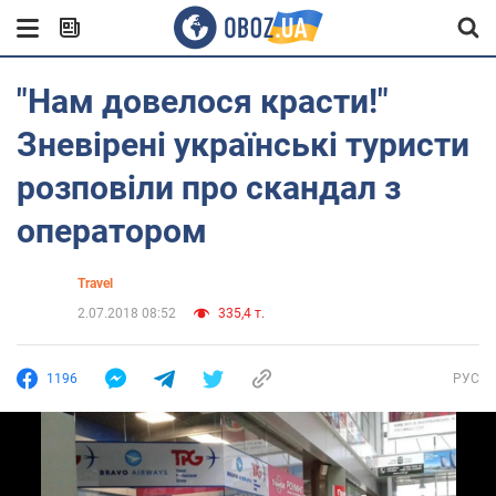
"Нам довелося красти!"
Зневірені українські туристи
розповіли про скандал з
оператором
Travel
2.07.2018 08:52
335,4 т.
1196
РУС