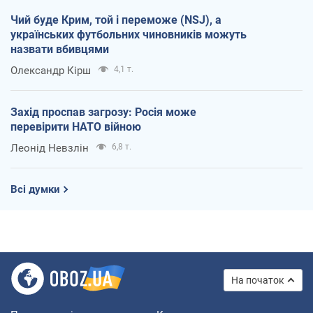
Чий буде Крим, той і переможе (NSJ), а
українських футбольних чиновників можуть
назвати вбивцями
Олександр Кірш
4,1 т.
Захід проспав загрозу: Росія може
перевірити НАТО війною
Леонід Невзлін
6,8 т.
Всі думки
На початок