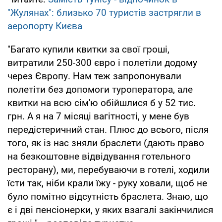
"Жулянах": близько 70 туристів застрягли в
аеропорту Києва
"Багато купили квитки за свої гроші,
витратили 250-300 євро і полетіли додому
через Європу. Нам теж запропонували
полетіти без допомоги туроператора, але
квитки на всю сім'ю обійшлися б у 52 тис.
грн. А я на 7 місяці вагітності, у мене був
передістеричний стан. Плюс до всього, після
того, як із нас зняли браслети (дають право
на безкоштовне відвідування готельного
ресторану), ми, перебуваючи в готелі, ходили
їсти так, ніби крали їжу - руку ховали, щоб не
було помітно відсутність браслета. Знаю, що
є і дві пенсіонерки, у яких взагалі закінчилися