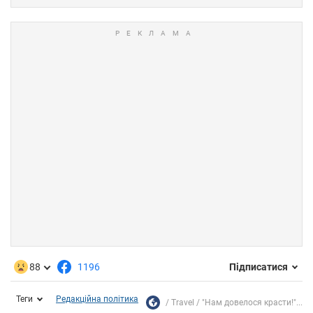
88
1196
Підписатися
Теги
Редакційна політика
Travel
"Нам довелося красти!"...