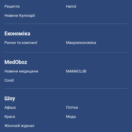
Рецепти
Напої
Новини Кулінарії
Економіка
Ринки та компанії
Макроекономіка
MedOboz
Новини медицини
MAMACLUB
Covid
Шоу
Афіша
Плітки
Краса
Мода
Жіночий журнал