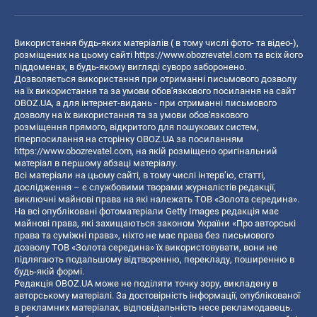
Використання будь-яких матеріалів ( в тому числі фото- та відео-),
розміщених на цьому сайті
https://www.obozrevatel.com
та всіх його
піддоменах, в будь-якому вигляді суворо заборонено.
Дозволяється використання при отриманні письмового дозволу
на їх використання та за умови обов'язкового посилання на сайт
OBOZ.UA, а для інтернет-видань - при отриманні письмового
дозволу на їх використання та за умови обов'язкового
розміщення прямого, відкритого для пошукових систем,
гіперпосилання на сторінку OBOZ.UA за посиланням
https://www.obozrevatel.com
, на якій розміщено оригінальний
матеріал в першому абзаці матеріалу.
Всі матеріали на цьому сайті, в тому числі інтерв’ю, статті,
дослідження – є службовими творами журналістів редакції,
виключні майнові права на які належать ТОВ «Золота середина».
На всі опубліковані фотоматеріали Getty Images редакція має
майнові права, які захищаються законом України «Про авторські
права та суміжні права», ніхто не має права без письмового
дозволу ТОВ «Золота середина» їх використовувати, вони не
підлягають подальшому відтворенню, перекладу, поширенню в
будь-якій формі.
Редакція OBOZ.UA може не поділяти точку зору, викладену в
авторському матеріалі. За достовірність інформації, опублікованої
в рекламних матеріалах, відповідальність несе рекламодавець.