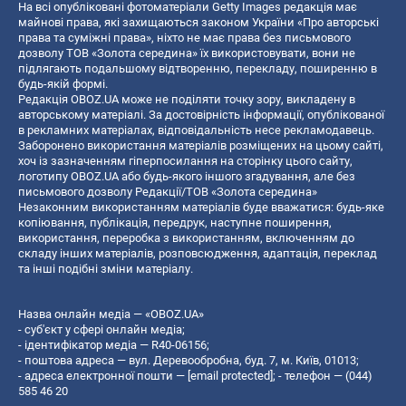
На всі опубліковані фотоматеріали Getty Images редакція має
майнові права, які захищаються законом України «Про авторські
права та суміжні права», ніхто не має права без письмового
дозволу ТОВ «Золота середина» їх використовувати, вони не
підлягають подальшому відтворенню, перекладу, поширенню в
будь-якій формі.
Редакція OBOZ.UA може не поділяти точку зору, викладену в
авторському матеріалі. За достовірність інформації, опублікованої
в рекламних матеріалах, відповідальність несе рекламодавець.
Заборонено використання матеріалів розміщених на цьому сайті,
хоч із зазначенням гіперпосилання на сторінку цього сайту,
логотипу OBOZ.UA або будь-якого іншого згадування, але без
письмового дозволу Редакції/ТОВ «Золота середина»
Незаконним використанням матеріалів буде вважатися: будь-яке
копiювання, публiкацiя, передрук, наступне поширення,
використання, переробка з використанням, включенням до
складу інших матеріалів, розповсюдження, адаптація, переклад
та інші подібні зміни матеріалу.
Назва онлайн медіа — «OBOZ.UA»
- суб'єкт у сфері онлайн медіа;
- ідентифікатор медіа — R40-06156;
- поштова адреса — вул. Деревообробна, буд. 7, м. Київ, 01013;
- адреса електронної пошти —
[email protected]
; - телефон — (044)
585 46 20