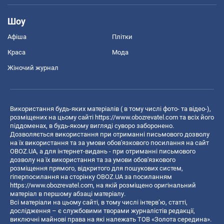
Шоу
Афіша
Плітки
Краса
Мода
Жіночий журнал
Використання будь-яких матеріалів ( в тому числі фото- та відео-),
розміщених на цьому сайті
https://www.obozrevatel.com
та всіх його
піддоменах, в будь-якому вигляді суворо заборонено.
Дозволяється використання при отриманні письмового дозволу
на їх використання та за умови обов'язкового посилання на сайт
OBOZ.UA, а для інтернет-видань - при отриманні письмового
дозволу на їх використання та за умови обов'язкового
розміщення прямого, відкритого для пошукових систем,
гіперпосилання на сторінку OBOZ.UA за посиланням
https://www.obozrevatel.com
, на якій розміщено оригінальний
матеріал в першому абзаці матеріалу.
Всі матеріали на цьому сайті, в тому числі інтерв’ю, статті,
дослідження – є службовими творами журналістів редакції,
виключні майнові права на які належать ТОВ «Золота середина».