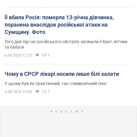
Її вбила Росія: померла 13-річна дівчинка,
поранена внаслідок російської атаки на
Сумщину. Фото
Того дня під час російського обстрілу загинули її брат, вітчим
та бабуся
8,9 т.
6.08.2026 12:13
Чому в СРСР лікарі носили лише білі халати
У цьому був як практичний, так і символічний сенс
2,3 т.
6.08.2026 13:00