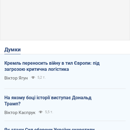
Думки
Кремль переносить війну в тил Європи: під
загрозою критична логістика
Віктор Ягун
5,2 т.
На якому боці історії виступає Дональд
Трамп?
Віктор Каспрук
5,5 т.
Як атаки Сил оборони України скоротили