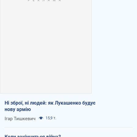
Ні зброї, ні людей: як Лукашенко будує
нову армію
Ігар Тишкевич
15,9 т.
Коли закінчиться війна?