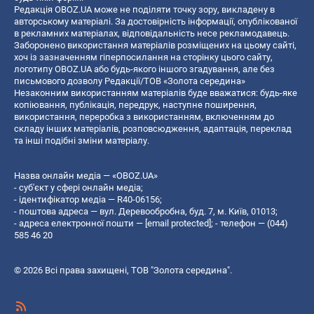
Редакція OBOZ.UA може не поділяти точку зору, викладену в
авторському матеріалі. За достовірність інформації, опублікованої
в рекламних матеріалах, відповідальність несе рекламодавець.
Заборонено використання матеріалів розміщених на цьому сайті,
хоч із зазначенням гіперпосилання на сторінку цього сайту,
логотипу OBOZ.UA або будь-якого іншого згадування, але без
письмового дозволу Редакції/ТОВ «Золота середина»
Незаконним використанням матеріалів буде вважатися: будь-яке
копiювання, публiкацiя, передрук, наступне поширення,
використання, переробка з використанням, включенням до
складу інших матеріалів, розповсюдження, адаптація, переклад
та інші подібні зміни матеріалу.
Назва онлайн медіа — «OBOZ.UA»
- суб'єкт у сфері онлайн медіа;
- ідентифікатор медіа — R40-06156;
- поштова адреса — вул. Деревообробна, буд. 7, м. Київ, 01013;
- адреса електронної пошти —
[email protected]
; - телефон — (044)
585 46 20
© 2026 Всі права захищені, ТОВ "Золота середина".