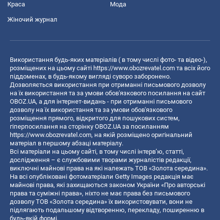
Краса
Мода
Жіночий журнал
Використання будь-яких матеріалів ( в тому числі фото- та відео-),
розміщених на цьому сайті
https://www.obozrevatel.com
та всіх його
піддоменах, в будь-якому вигляді суворо заборонено.
Дозволяється використання при отриманні письмового дозволу
на їх використання та за умови обов'язкового посилання на сайт
OBOZ.UA, а для інтернет-видань - при отриманні письмового
дозволу на їх використання та за умови обов'язкового
розміщення прямого, відкритого для пошукових систем,
гіперпосилання на сторінку OBOZ.UA за посиланням
https://www.obozrevatel.com
, на якій розміщено оригінальний
матеріал в першому абзаці матеріалу.
Всі матеріали на цьому сайті, в тому числі інтерв’ю, статті,
дослідження – є службовими творами журналістів редакції,
виключні майнові права на які належать ТОВ «Золота середина».
На всі опубліковані фотоматеріали Getty Images редакція має
майнові права, які захищаються законом України «Про авторські
права та суміжні права», ніхто не має права без письмового
дозволу ТОВ «Золота середина» їх використовувати, вони не
підлягають подальшому відтворенню, перекладу, поширенню в
будь-якій формі.