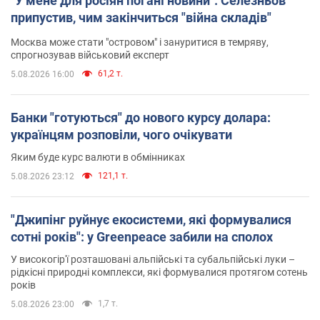
"У мене для росіян погані новини": Селезньов
припустив, чим закінчиться "війна складів"
Москва може стати "островом" і зануритися в темряву,
спрогнозував військовий експерт
61,2 т.
5.08.2026 16:00
Банки "готуються" до нового курсу долара:
українцям розповіли, чого очікувати
Яким буде курс валюти в обмінниках
121,1 т.
5.08.2026 23:12
"Джипінг руйнує екосистеми, які формувалися
сотні років": у Greenpeace забили на сполох
У високогір'ї розташовані альпійські та субальпійські луки –
рідкісні природні комплекси, які формувалися протягом сотень
років
1,7 т.
5.08.2026 23:00