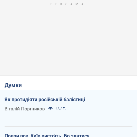
Думки
Як протидіяти російській балістиці
Віталій Портников
17,7 т.
Попри все, Київ вистоїть. Бо здатися