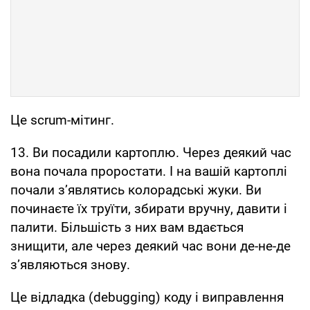
Це scrum-мітинг.
13. Ви посадили картоплю. Через деякий час
вона почала проростати. І на вашій картоплі
почали з’являтись колорадські жуки. Ви
починаєте їх труїти, збирати вручну, давити і
палити. Більшість з них вам вдається
знищити, але через деякий час вони де-не-де
з’являються знову.
Це відладка (debugging) коду і виправлення