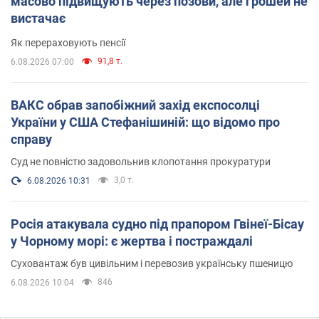
масово підвищують через позови, але грошей не
вистачає
Як перераховують пенсії
91,8 т.
6.08.2026 07:00
ВАКС обрав запобіжний захід експосолці
України у США Стефанішиній: що відомо про
справу
Суд не повністю задовольнив клопотання прокуратури
3,0 т.
6.08.2026 10:31
Росія атакувала судно під прапором Гвінеї-Бісау
у Чорному морі: є жертва і постраждалі
Суховантаж був цивільним і перевозив українську пшеницю
846
6.08.2026 10:04