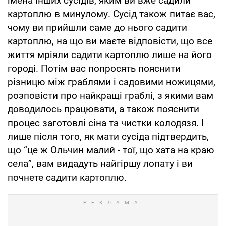
імена інших сусідів, яким ви вже садили
картоплю в минулому. Сусід також питає вас,
чому ви прийшли саме до нього садити
картоплю, на що ви маєте відповісти, що все
життя мріяли садити картоплю лише на його
городі. Потім вас попросять пояснити
різницю між граблями і садовими ножицями,
розповісти про найкращі граблі, з якими вам
доводилось працювати, а також пояснити
процес заготовлі сіна та чистки колодязя. І
лише після того, як мати сусіда підтвердить,
що “це ж Ольчин малий - тої, що хата на краю
села”, вам видадуть найгіршу лопату і ви
почнете садити картоплю.