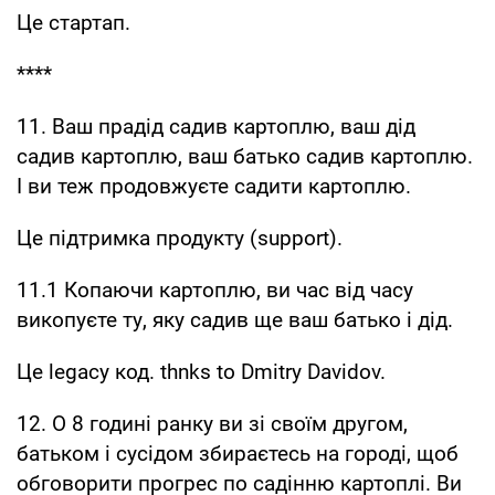
Це стартап.
****
11. Ваш прадід садив картоплю, ваш дід
садив картоплю, ваш батько садив картоплю.
І ви теж продовжуєте садити картоплю.
Це підтримка продукту (support).
11.1 Копаючи картоплю, ви час від часу
викопуєте ту, яку садив ще ваш батько і дід.
Це legacy код. thnks to Dmitry Davidov.
12. О 8 годині ранку ви зі своїм другом,
батьком і сусідом збираєтесь на городі, щоб
обговорити прогрес по садінню картоплі. Ви