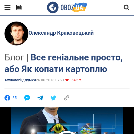
Олександр Краковецький
Блог |
Все геніальне просто,
або Як копати картоплю
Технології / Думки
26.06.2018 07:21
64,5 т.
85