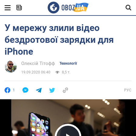
У мережу злили відео
бездротової зарядки для
iPhone
Олексій Тітофф
Технології
19.09.2020 06:40
8,5 т.
1
РУС