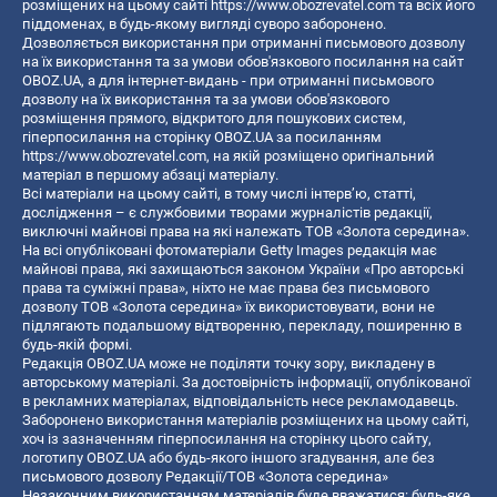
розміщених на цьому сайті
https://www.obozrevatel.com
та всіх його
піддоменах, в будь-якому вигляді суворо заборонено.
Дозволяється використання при отриманні письмового дозволу
на їх використання та за умови обов'язкового посилання на сайт
OBOZ.UA, а для інтернет-видань - при отриманні письмового
дозволу на їх використання та за умови обов'язкового
розміщення прямого, відкритого для пошукових систем,
гіперпосилання на сторінку OBOZ.UA за посиланням
https://www.obozrevatel.com
, на якій розміщено оригінальний
матеріал в першому абзаці матеріалу.
Всі матеріали на цьому сайті, в тому числі інтерв’ю, статті,
дослідження – є службовими творами журналістів редакції,
виключні майнові права на які належать ТОВ «Золота середина».
На всі опубліковані фотоматеріали Getty Images редакція має
майнові права, які захищаються законом України «Про авторські
права та суміжні права», ніхто не має права без письмового
дозволу ТОВ «Золота середина» їх використовувати, вони не
підлягають подальшому відтворенню, перекладу, поширенню в
будь-якій формі.
Редакція OBOZ.UA може не поділяти точку зору, викладену в
авторському матеріалі. За достовірність інформації, опублікованої
в рекламних матеріалах, відповідальність несе рекламодавець.
Заборонено використання матеріалів розміщених на цьому сайті,
хоч із зазначенням гіперпосилання на сторінку цього сайту,
логотипу OBOZ.UA або будь-якого іншого згадування, але без
письмового дозволу Редакції/ТОВ «Золота середина»
Незаконним використанням матеріалів буде вважатися: будь-яке