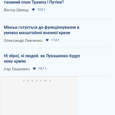
таємний план Трампа і Путіна?
Віктор Швець
12,5 т.
Мінськ готується до функціонування в
умовах масштабної воєнної кризи
Олександр Левченко
17,4 т.
Ні зброї, ні людей: як Лукашенко будує
нову армію
Ігар Тишкевич
14,7 т.