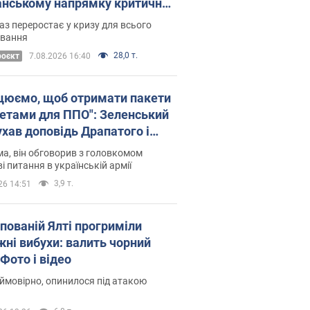
нському напрямку критичний
омфорт: як це вдалося
аз переростає у кризу для всього
овання
28,0 т.
роєкт
7.08.2026 16:40
цюємо, щоб отримати пакети
кетами для ППО": Зеленський
ухав доповідь Драпатого і
сував нові кроки
а, він обговорив з головкомом
і питання в українській армії
3,9 т.
26 14:51
упованій Ялті прогриміли
жні вибухи: валить чорний
Фото і відео
 ймовірно, опинилося під атакою