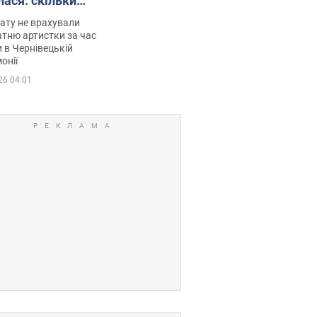
лася: скільки
мувала співачка
ату не врахували
тню артистки за час
 в Чернівецькій
онії
26 04:01