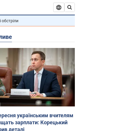
і обстріли
ливе
вересня українським вчителям
ищать зарплати: Корецький
рив деталі