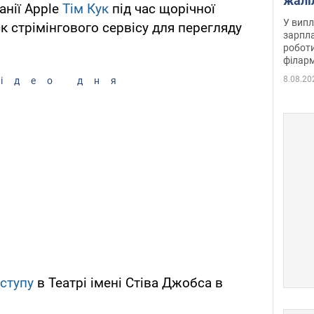
жалі
анії Apple
Тім Кук
під час щорічної
отри
У випл
к стрімінгового сервісу для перегляду
зарпла
роботи
філарм
8.08.20
ідео дня
иступу
в Театрі імені Стіва Джобса в