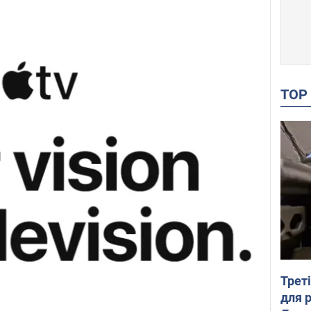
TO
Трет
для 