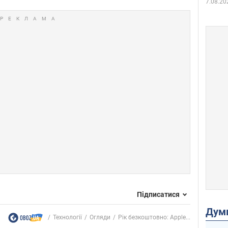
7.08.20
Підписатися
Дум
Технології
Огляди
Рік безкоштовно: Apple...