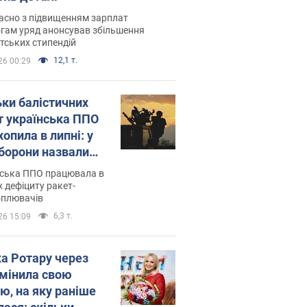
асно з підвищенням зарплат
гам уряд анонсував збільшення
тських стипендій
12,1 т.
26 00:29
ьки балістичних
т українська ППО
опила в липні: у
борони назвали
у
нська ППО працювала в
 дефіциту ракет-
оплювачів
6,3 т.
26 15:09
ка Ротару через
змінила свою
ю, на яку раніше