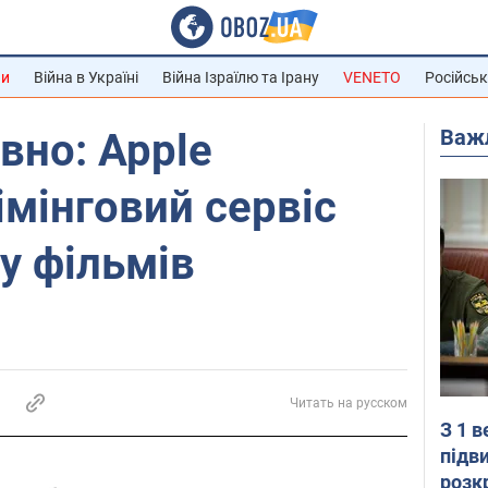
ни
Війна в Україні
Війна Ізраїлю та Ірану
VENETO
Російськ
Важ
вно: Apple
імінговий сервіс
у фільмів
Читать на русском
З 1 
підв
розк