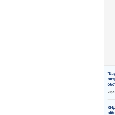
"Ва
вит
обс
вря
Укра
офі
КНД
вій