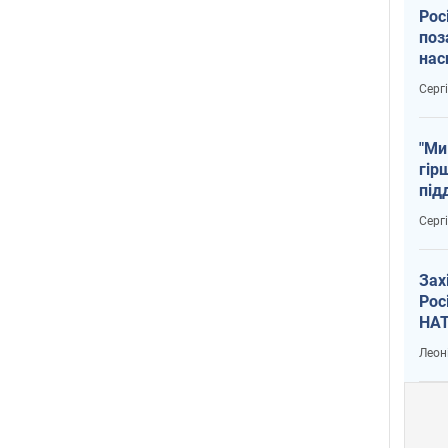
Рос
поз
нас
тем
Серг
"Ми
гір
під
рак
Серг
Зах
Рос
НАТ
Леон