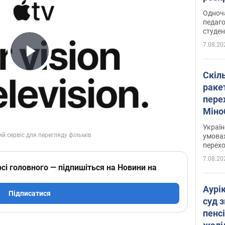
Одноч
педаго
студен
7.08.20
Play Video
Скіл
раке
перех
Міно
цифр
Украї
умовах
перех
7.08.20
сі головного — підпишіться на Новини на
Аурі
Підписатися
суд 
пенсі