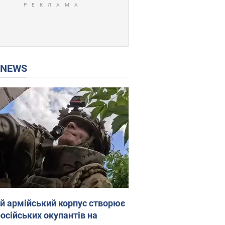
P NEWS
ій армійський корпус створює
російських окупантів на