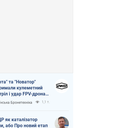
рта" та "Новатор"
римали кулеметний
тріл і удар FPV-дрона,
тувавши життя
1,1 т.
їнська Бронетехніка
церу ЗСУ
Р як каталізатор
ни, або Про новий етап