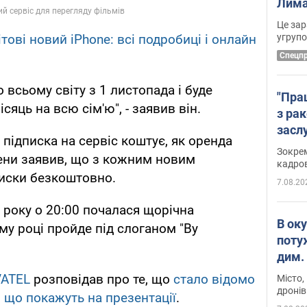
Лима
диск
Це зар
угруп
тові новий iPhone: всі подробиці і онлайн
Cпецп
о всьому світу з 1 листопада і буде
"Пра
сяць на всю сім'ю", - заявив він.
з ра
засл
підписка на сервіс коштує, як оренда
анон
Зокрем
сцени заявив, що з кожним новим
кадров
писки безкоштовно.
7.08.20
 року о 20:00 почалася щорічна
В ок
ому році пройде під слоганом "By
поту
дим. 
ATEL
розповідав про те, що
стало відомо
Місто,
дронів
 що покажуть на презентації
.