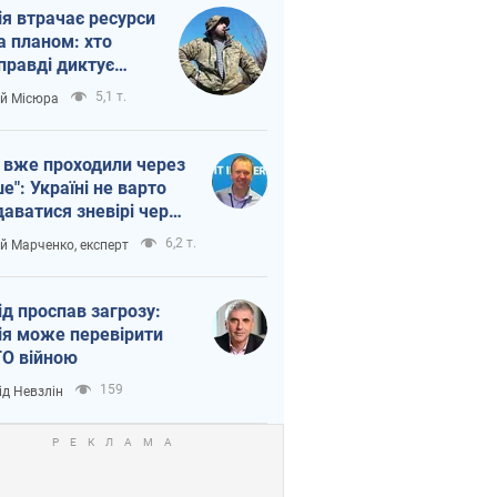
ія втрачає ресурси
а планом: хто
правді диктує
п війни
5,1 т.
ій Місюра
 вже проходили через
ше": Україні не варто
даватися зневірі через
етний терор
6,2 т.
ій Марченко, експерт
ід проспав загрозу:
ія може перевірити
О війною
159
ід Невзлін