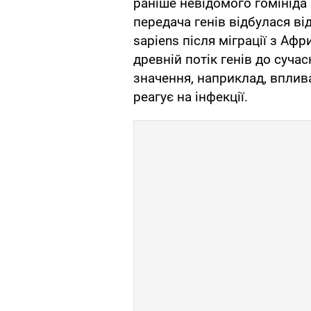
раніше невідомого гомініда
передача генів відбулася ві
sapiens після міграції з Аф
древній потік генів до суча
значення, наприклад, вплив
реагує на інфекції.