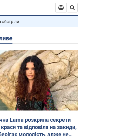
і обстріли
ливе
ічна Lama розкрила секрети
 краси та відповіла на закиди,
берігає молодість, адже не