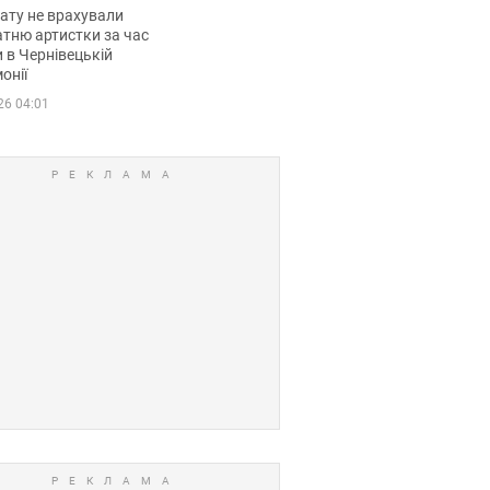
мувала співачка
ату не врахували
тню артистки за час
 в Чернівецькій
онії
26 04:01