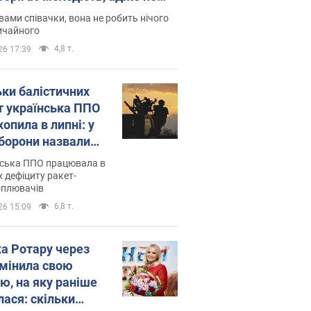
дітей
вами співачки, вона не робить нічого
ичайного
4,8 т.
26 17:39
ьки балістичних
т українська ППО
опила в липні: у
борони назвали
у
нська ППО працювала в
 дефіциту ракет-
оплювачів
6,8 т.
26 15:09
ка Ротару через
змінила свою
ю, на яку раніше
лася: скільки