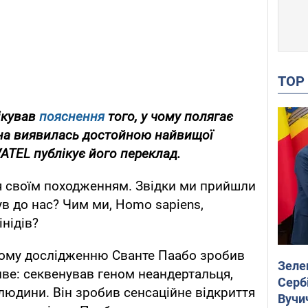
TO
ікував
пояснення
того, у чому полягає
она виявилась достойною найвищої
ATEL публікує його переклад.
 своїм походженням. Звідки ми прийшли
був до нас? Чим ми, Homo sapiens,
інідів?
ому дослідженню Сванте Паабо зробив
Зеле
ве: секвенував геном неандертальця,
Сербі
людини. Він зробив сенсаційне відкриття
Вучи