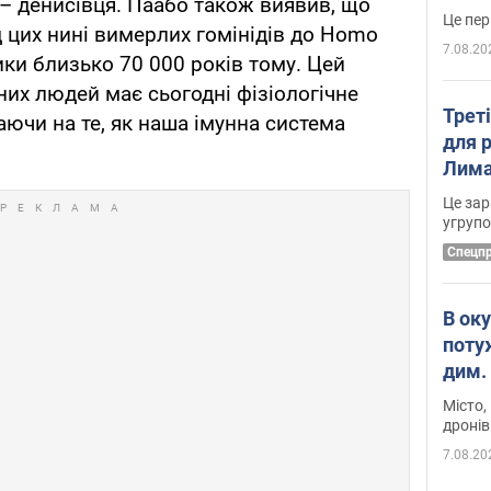
 – денисівця. Паабо також виявив, що
д цих нині вимерлих гомінідів до Homo
7.08.20
рики близько 70 000 років тому. Цей
сних людей має сьогодні фізіологічне
Трет
аючи на те, як наша імунна система
для 
Лима
диск
Це зар
угруп
Cпецп
В ок
поту
дим. 
Місто,
дронів
7.08.20