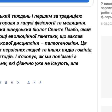
отри
У випл
зарпла
роботи
ський тиждень і першим за традицією
філарм
ороди в галузі фізіології та медицини.
8.08.20
ний шведський біолог Сванте Паабо, який
ощі еволюційної генетики, що заклав
кової дисципліни – палеогеноміки. Ця
 первісних людей та інших видів гомінід
дів. І з’ясовує, як ми пов’язані з
и, які фізично уже не існують, але
ідео дня