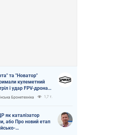
рта" та "Новатор"
римали кулеметний
тріл і удар FPV-дрона,
тувавши життя
1,7 т.
їнська Бронетехніка
церу ЗСУ
Р як каталізатор
ни, або Про новий етап
ійсько-
нічнокорейського