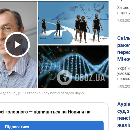
має 
За сло
надзв
7.08.20
Скіл
раке
перех
Play Video
Міно
цифр
Украї
умовах
перех
7.08.20
Аурі
суд 
сі головного — підпишіться на Новини на
пенсі
жалі
Підписатися