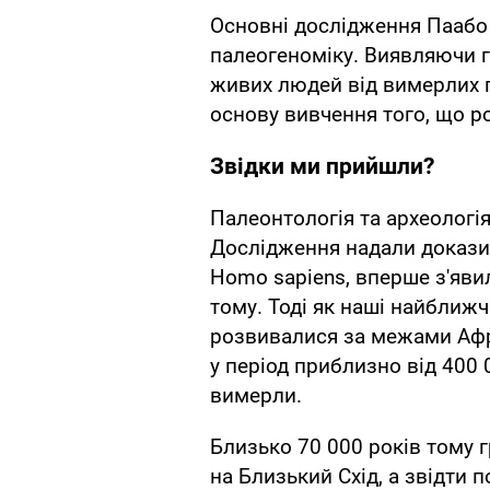
Основні дослідження Паабо
палеогеноміку. Виявляючи ге
живих людей від вимерлих г
основу вивчення того, що р
Звідки ми прийшли?
Палеонтологія та археологі
Дослідження надали докази 
Homo sapiens, вперше з'яви
тому. Тоді як наші найближчі
розвивалися за межами Афр
у період приблизно від 400 
вимерли.
Близько 70 000 років тому 
на Близький Схід, а звідти 