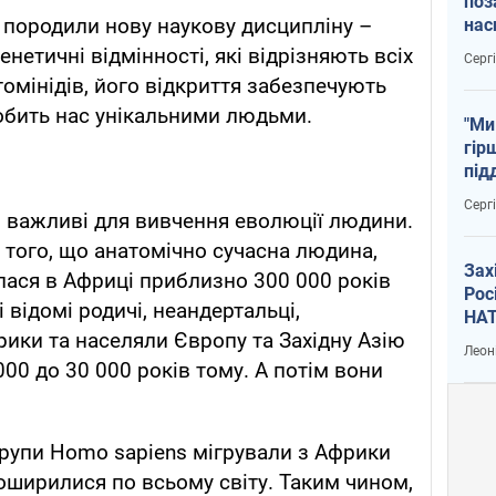
поз
 породили нову наукову дисципліну –
нас
тем
нетичні відмінності, які відрізняють всіх
Серг
омінідів, його відкриття забезпечують
обить нас унікальними людьми.
"Ми
гір
під
рак
Серг
я важливі для вивчення еволюції людини.
того, що анатомічно сучасна людина,
Зах
лася в Африці приблизно 300 000 років
Рос
 відомі родичі, неандертальці,
НАТ
ики та населяли Європу та Західну Азію
Леон
000 до 30 000 років тому. А потім вони
групи Homo sapiens мігрували з Африки
поширилися по всьому світу. Таким чином,