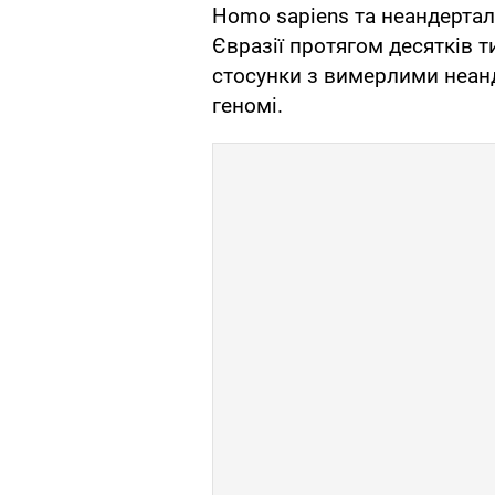
Homo sapiens та неандерталь
Євразії протягом десятків т
стосунки з вимерлими неан
геномі.