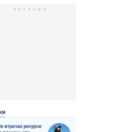
ки
ія втрачає ресурси