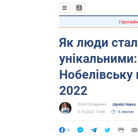
Герої вій
Як люди ста
унікальними:
Нобелівську
2022
Юлія Потерянко
(Архів) Наука
3.10.2022 14:48
6 хвилин
6