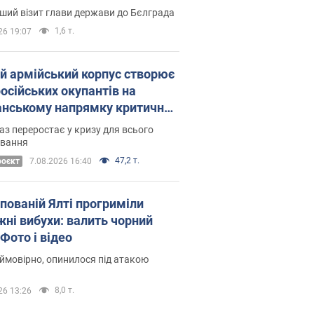
Це перший візит глави держави до Бєлграда
1,6 т.
26 19:07
ій армійський корпус створює
російських окупантів на
нському напрямку критичний
омфорт: як це вдалося
аз переростає у кризу для всього
овання
47,2 т.
роєкт
7.08.2026 16:40
упованій Ялті прогриміли
жні вибухи: валить чорний
Фото і відео
 ймовірно, опинилося під атакою
8,0 т.
26 13:26