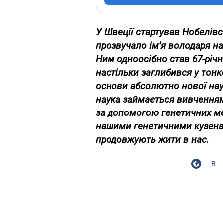
У Швеції стартував Нобелів
прозвучало ім’я володаря наг
Ним одноосібно став 67-річ
настільки заглибився у тонк
основи абсолютно нової нау
наука займається вивченням
за допомогою генетичних мето
нашими генетичними кузенам
продовжують жити в нас.
В