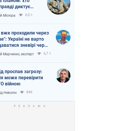
а планом: хто
правді диктує
п війни
6,0 т.
ій Місюра
 вже проходили через
ше": Україні не варто
даватися зневірі через
етний терор
6,7 т.
ій Марченко, експерт
ід проспав загрозу:
ія може перевірити
О війною
846
ід Невзлін