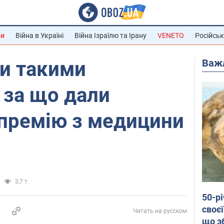
ни
Війна в Україні
Війна Ізраїлю та Ірану
VENETO
Російськ
Важ
ли такими
 за що дали
 премію з медицини
3,7 т.
50-р
своєї
Читать на русском
що з