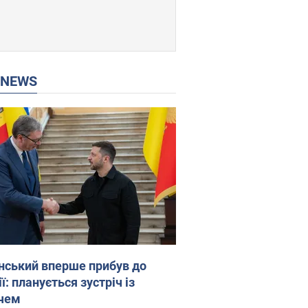
P NEWS
нський вперше прибув до
ї: планується зустріч із
чем