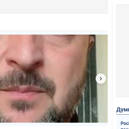
Дум
Рос