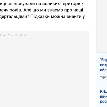
ці співіснували на великих територіях
исяч років. Але що ми знаємо про наші
дертальцями? Підказки можна знайти у
"Ва
вит
обс
вря
Укра
офі
КНД
вій
рос
пів