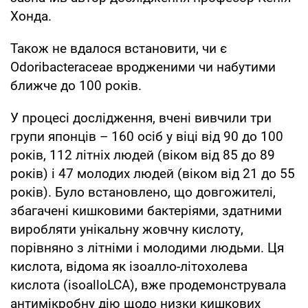
Хонда.
Також не вдалося встановити, чи є
Odoribacteraceae вродженими чи набутими
ближче до 100 років.
У процесі дослідження, вчені вивчили три
групи японців – 160 осіб у віці від 90 до 100
років, 112 літніх людей (віком від 85 до 89
років) і 47 молодих людей (віком від 21 до 55
років). Було встановлено, що довгожителі,
збагачені кишковими бактеріями, здатними
виробляти унікальну жовчну кислоту,
порівняно з літніми і молодими людьми. Ця
кислота, відома як ізоалло-літохолева
кислота (isoalloLCA), вже продемонструвала
антимікробну дію щодо низки кишкових