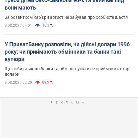
трьох дітей секс-символа 90-х та який вигляд
вони мають
За розвитком кар'єри артист не забував про особисте щастя
10,3 т.
9.08.2026 04:01
У ПриватБанку розповіли, чи дійсні долари 1996
року: чи приймають обмінники та банки такі
купюри
Що робити, якщо банки та обмінні пункти не приймають старі
долари
89,9 т.
9.08.2026 02:20