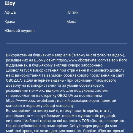
Шоу
Афіша
Плітки
Краса
Мода
Жіночий журнал
Використання будь-яких матеріалів ( в тому числі фото- та відео-),
розміщених на цьому сайті
https://www.obozrevatel.com
та всіх його
піддоменах, в будь-якому вигляді суворо заборонено.
Дозволяється використання при отриманні письмового дозволу
на їх використання та за умови обов'язкового посилання на сайт
OBOZ.UA, а для інтернет-видань - при отриманні письмового
дозволу на їх використання та за умови обов'язкового
розміщення прямого, відкритого для пошукових систем,
гіперпосилання на сторінку OBOZ.UA за посиланням
https://www.obozrevatel.com
, на якій розміщено оригінальний
матеріал в першому абзаці матеріалу.
Всі матеріали на цьому сайті, в тому числі інтерв’ю, статті,
дослідження – є службовими творами журналістів редакції,
виключні майнові права на які належать ТОВ «Золота середина».
На всі опубліковані фотоматеріали Getty Images редакція має
майнові права, які захищаються законом України «Про авторські