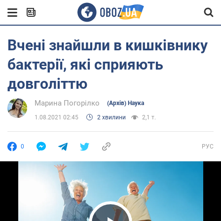
Вчені знайшли в кишківнику
бактерії, які сприяють
довголіттю
Марина Погорілко
(Архів) Наука
1.08.2021 02:45
2 хвилини
2,1 т.
0
РУС