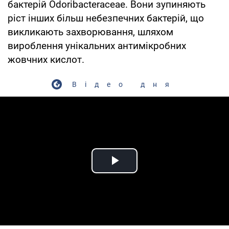
бактерій Odoribacteraceae. Вони зупиняють
ріст інших більш небезпечних бактерій, що
викликають захворювання, шляхом
вироблення унікальних антимікробних
жовчних кислот.
Відео дня
Play Video