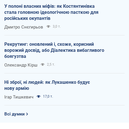
У полоні власних міфів: як Костянтинівка
стала головною ідеологічною пасткою для
російських окупантів
Дмитро Снєгирьов
3,0 т.
Рекрутинг: оновлений і, схоже, корисний
ворожий досвід, або Діалектика вибагливого
боягузтва
Олександр Кірш
2,5 т.
Ні зброї, ні людей: як Лукашенко будує
нову армію
Ігар Тишкевич
17,0 т.
Всі думки