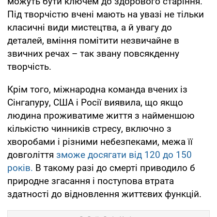
можуть бути ключем до здорового старіння.
Під творчістю вчені мають на увазі не тільки
класичні види мистецтва, а й увагу до
деталей, вміння помітити незвичайне в
звичних речах – так звану повсякденну
творчість.
Крім того, міжнародна команда вчених із
Сінгапуру, США і Росії виявила, що якщо
людина проживатиме життя з найменшою
кількістю чинників стресу, включно з
хворобами і різними небезпеками, межа її
довголіття
зможе досягати від 120 до 150
років.
В такому разі до смерті приводило б
природне згасання і поступова втрата
здатності до відновлення життєвих функцій.