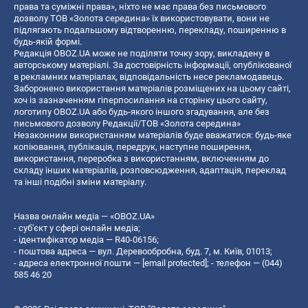
права та суміжні права», ніхто не має права без письмового
дозволу ТОВ «Золота середина» їх використовувати, вони не
підлягають подальшому відтворенню, перекладу, поширенню в
будь-якій формі.
Редакція OBOZ.UA може не поділяти точку зору, викладену в
авторському матеріалі. За достовірність інформації, опублікованої
в рекламних матеріалах, відповідальність несе рекламодавець.
Заборонено використання матеріалів розміщених на цьому сайті,
хоч із зазначенням гіперпосилання на сторінку цього сайту,
логотипу OBOZ.UA або будь-якого іншого згадування, але без
письмового дозволу Редакції/ТОВ «Золота середина»
Незаконним використанням матеріалів буде вважатися: будь-яке
копiювання, публiкацiя, передрук, наступне поширення,
використання, переробка з використанням, включенням до
складу інших матеріалів, розповсюдження, адаптація, переклад
та інші подібні зміни матеріалу.
Назва онлайн медіа — «OBOZ.UA»
- суб'єкт у сфері онлайн медіа;
- ідентифікатор медіа — R40-06156;
- поштова адреса — вул. Деревообробна, буд. 7, м. Київ, 01013;
- адреса електронної пошти —
[email protected]
; - телефон — (044)
585 46 20