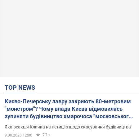
TOP NEWS
Києво-Печерську лавру закриють 80-метровим
"монстром"? Чому влада Києва відмовилась
зупиняти будівництво хмарочоса "московського
вірянина"
Яка реакція Кличка на петицію щодо скасування будівництва
7,7 т.
9.08.2026 12:00