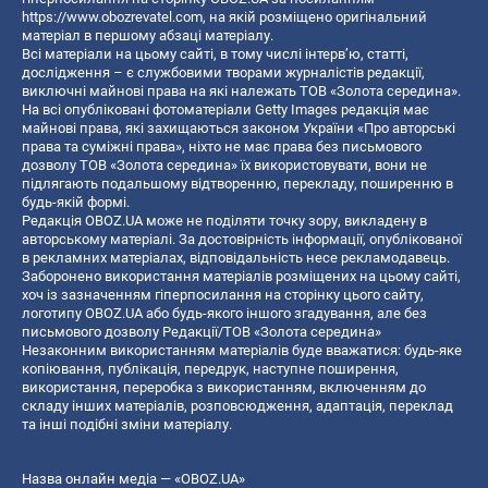
https://www.obozrevatel.com
, на якій розміщено оригінальний
матеріал в першому абзаці матеріалу.
Всі матеріали на цьому сайті, в тому числі інтерв’ю, статті,
дослідження – є службовими творами журналістів редакції,
виключні майнові права на які належать ТОВ «Золота середина».
На всі опубліковані фотоматеріали Getty Images редакція має
майнові права, які захищаються законом України «Про авторські
права та суміжні права», ніхто не має права без письмового
дозволу ТОВ «Золота середина» їх використовувати, вони не
підлягають подальшому відтворенню, перекладу, поширенню в
будь-якій формі.
Редакція OBOZ.UA може не поділяти точку зору, викладену в
авторському матеріалі. За достовірність інформації, опублікованої
в рекламних матеріалах, відповідальність несе рекламодавець.
Заборонено використання матеріалів розміщених на цьому сайті,
хоч із зазначенням гіперпосилання на сторінку цього сайту,
логотипу OBOZ.UA або будь-якого іншого згадування, але без
письмового дозволу Редакції/ТОВ «Золота середина»
Незаконним використанням матеріалів буде вважатися: будь-яке
копiювання, публiкацiя, передрук, наступне поширення,
використання, переробка з використанням, включенням до
складу інших матеріалів, розповсюдження, адаптація, переклад
та інші подібні зміни матеріалу.
Назва онлайн медіа — «OBOZ.UA»