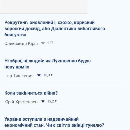
Рекрутинг: оновлений і, схоже, корисний
ворожий досвід, або Діалектика вибагливого
боягузтва
Олександр Кірш
927
Ні зброї, ні людей: як Лукашенко будує
нову армію
Ігар Тишкевич
16,3 т.
Коли закінчиться війна?
Юрій Хрістензен
12,2 т.
Україна вступила в надзвичайний
економічний стан. Чи є світло вкінці тунелю?