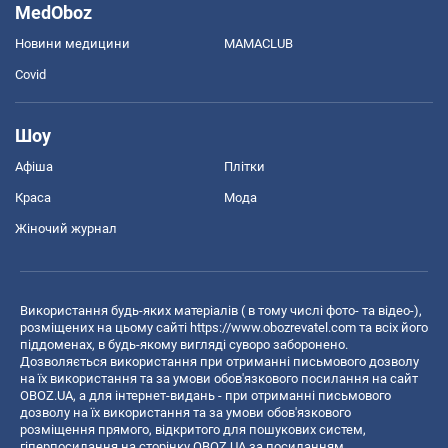
MedOboz
Новини медицини
MAMACLUB
Covid
Шоу
Афіша
Плітки
Краса
Мода
Жіночий журнал
Використання будь-яких матеріалів ( в тому числі фото- та відео-),
розміщених на цьому сайті
https://www.obozrevatel.com
та всіх його
піддоменах, в будь-якому вигляді суворо заборонено.
Дозволяється використання при отриманні письмового дозволу
на їх використання та за умови обов'язкового посилання на сайт
OBOZ.UA, а для інтернет-видань - при отриманні письмового
дозволу на їх використання та за умови обов'язкового
розміщення прямого, відкритого для пошукових систем,
гіперпосилання на сторінку OBOZ.UA за посиланням