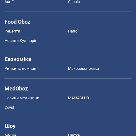
Акції
Сервіс
Food Oboz
Рецепти
Напої
Новини Кулінарії
Економіка
Ринки та компанії
Макроекономіка
MedOboz
Новини медицини
MAMACLUB
Covid
Шоу
Афіша
Плітки