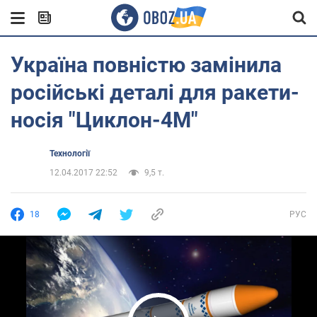
Україна повністю замінила
російські деталі для ракети-
носія "Циклон-4М"
Технології
12.04.2017 22:52
9,5 т.
18
РУС