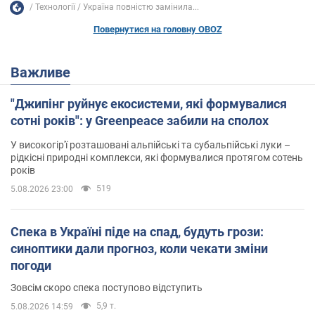
Технології
Україна повністю замінила...
Повернутися на головну OBOZ
Важливе
"Джипінг руйнує екосистеми, які формувалися
сотні років": у Greenpeace забили на сполох
У високогір'ї розташовані альпійські та субальпійські луки –
рідкісні природні комплекси, які формувалися протягом сотень
років
519
5.08.2026 23:00
Спека в Україні піде на спад, будуть грози:
синоптики дали прогноз, коли чекати зміни
погоди
Зовсім скоро спека поступово відступить
5,9 т.
5.08.2026 14:59