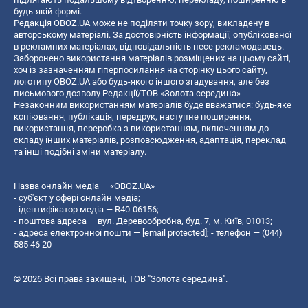
будь-якій формі.
Редакція OBOZ.UA може не поділяти точку зору, викладену в
авторському матеріалі. За достовірність інформації, опублікованої
в рекламних матеріалах, відповідальність несе рекламодавець.
Заборонено використання матеріалів розміщених на цьому сайті,
хоч із зазначенням гіперпосилання на сторінку цього сайту,
логотипу OBOZ.UA або будь-якого іншого згадування, але без
письмового дозволу Редакції/ТОВ «Золота середина»
Незаконним використанням матеріалів буде вважатися: будь-яке
копiювання, публiкацiя, передрук, наступне поширення,
використання, переробка з використанням, включенням до
складу інших матеріалів, розповсюдження, адаптація, переклад
та інші подібні зміни матеріалу.
Назва онлайн медіа — «OBOZ.UA»
- суб'єкт у сфері онлайн медіа;
- ідентифікатор медіа — R40-06156;
- поштова адреса — вул. Деревообробна, буд. 7, м. Київ, 01013;
- адреса електронної пошти —
[email protected]
; - телефон — (044)
585 46 20
© 2026 Всі права захищені, ТОВ "Золота середина".