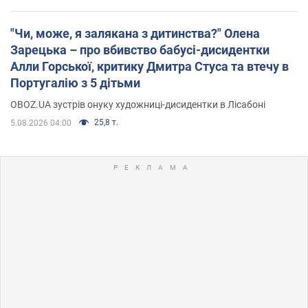
"Чи, може, я залякана з дитинства?" Олена
Зарецька – про вбивство бабусі-дисидентки
Алли Горської, критику Дмитра Стуса та втечу в
Португалію з 5 дітьми
OBOZ.UA зустрів онуку художниці-дисидентки в Лісабоні
25,8 т.
5.08.2026 04:00