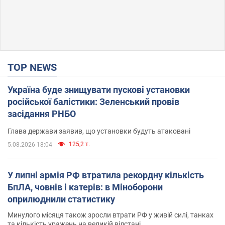
TOP NEWS
Україна буде знищувати пускові установки
російської балістики: Зеленський провів
засідання РНБО
Глава держави заявив, що установки будуть атаковані
125,2 т.
5.08.2026 18:04
У липні армія РФ втратила рекордну кількість
БпЛА, човнів і катерів: в Міноборони
оприлюднили статистику
Минулого місяця також зросли втрати РФ у живій силі, танках
та кількість уражень на великій відстані