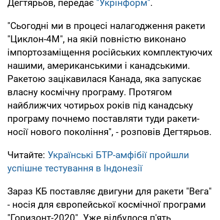
Дегтярьов, передає
"Укрінформ"
.
"Сьогодні ми в процесі налагодження ракети
"Циклон-4М", на якій повністю виконано
імпортозаміщення російських комплектуючих
нашими, американськими і канадськими.
Ракетою зацікавилася Канада, яка запускає
власну космічну програму. Протягом
найближчих чотирьох років під канадську
програму почнемо поставляти туди ракети-
носії нового покоління", - розповів Дегтярьов.
Читайте:
Українські БТР-амфібії пройшли
успішне тестування в Індонезії
Зараз КБ поставляє двигуни для ракети "Вега"
- носія для європейської космічної програми
"Горизонт-2020". Уже відбулося п'ять