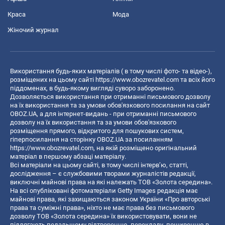
Краса
Мода
Жіночий журнал
Використання будь-яких матеріалів ( в тому числі фото- та відео-),
розміщених на цьому сайті
https://www.obozrevatel.com
та всіх його
піддоменах, в будь-якому вигляді суворо заборонено.
Дозволяється використання при отриманні письмового дозволу
на їх використання та за умови обов'язкового посилання на сайт
OBOZ.UA, а для інтернет-видань - при отриманні письмового
дозволу на їх використання та за умови обов'язкового
розміщення прямого, відкритого для пошукових систем,
гіперпосилання на сторінку OBOZ.UA за посиланням
https://www.obozrevatel.com
, на якій розміщено оригінальний
матеріал в першому абзаці матеріалу.
Всі матеріали на цьому сайті, в тому числі інтерв’ю, статті,
дослідження – є службовими творами журналістів редакції,
виключні майнові права на які належать ТОВ «Золота середина».
На всі опубліковані фотоматеріали Getty Images редакція має
майнові права, які захищаються законом України «Про авторські
права та суміжні права», ніхто не має права без письмового
дозволу ТОВ «Золота середина» їх використовувати, вони не
підлягають подальшому відтворенню, перекладу, поширенню в