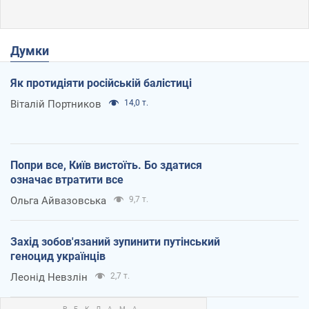
Думки
Як протидіяти російській балістиці
Віталій Портников
14,0 т.
Попри все, Київ вистоїть. Бо здатися
означає втратити все
Ольга Айвазовська
9,7 т.
Захід зобов'язаний зупинити путінський
геноцид українців
Леонід Невзлін
2,7 т.