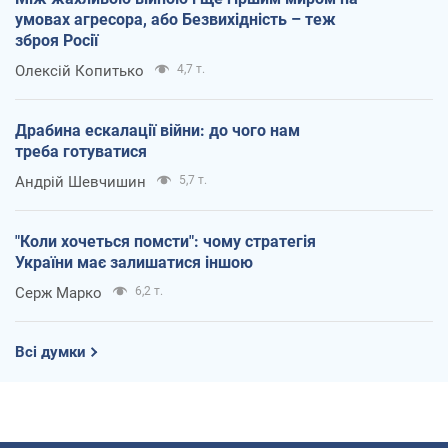
умовах агресора, або Безвихідність – теж
зброя Росії
Олексій Копитько
4,7 т.
Драбина ескалації війни: до чого нам
треба готуватися
Андрій Шевчишин
5,7 т.
"Коли хочеться помсти": чому стратегія
України має залишатися іншою
Серж Марко
6,2 т.
Всі думки