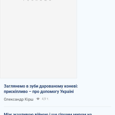
Заглянемо в зуби дарованому коневі:
прискіпливо – про допомогу Україні
Олександр Кірш
4,9 т.
Між жахливою війною і ще гіршим миром на