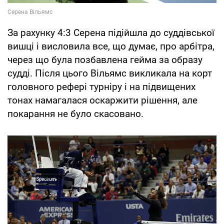
За рахунку 4:3 Серена підійшла до суддівської
вишці і висловила все, що думає, про арбітра,
через що була позбавлена ​​гейма за образу
судді. Після цього Вільямс викликала на корт
головного рефері турніру і на підвищених
тонах намагалася оскаржити рішення, але
покарання не було скасовано.