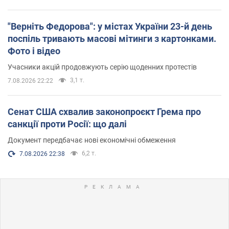
"Верніть Федорова": у містах України 23-й день
поспіль тривають масові мітинги з картонками.
Фото і відео
Учасники акцій продовжують серію щоденних протестів
3,1 т.
7.08.2026 22:22
Сенат США схвалив законопроєкт Грема про
санкції проти Росії: що далі
Документ передбачає нові економічні обмеження
6,2 т.
7.08.2026 22:38