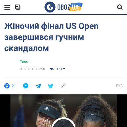
Жіночий фінал US Open
завершився гучним
скандалом
Теніс
9.09.2018 09:58
37,1 т.
21
РУС