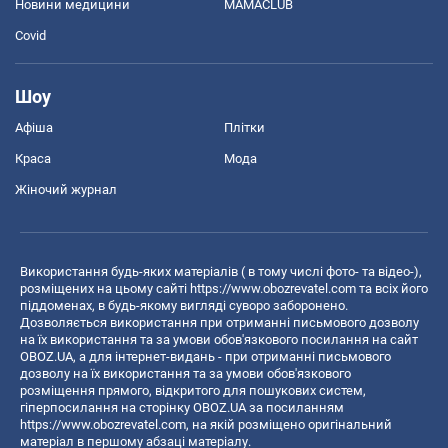
Новини медицини
MAMACLUB
Covid
Шоу
Афіша
Плітки
Краса
Мода
Жіночий журнал
Використання будь-яких матеріалів ( в тому числі фото- та відео-),
розміщених на цьому сайті
https://www.obozrevatel.com
та всіх його
піддоменах, в будь-якому вигляді суворо заборонено.
Дозволяється використання при отриманні письмового дозволу
на їх використання та за умови обов'язкового посилання на сайт
OBOZ.UA, а для інтернет-видань - при отриманні письмового
дозволу на їх використання та за умови обов'язкового
розміщення прямого, відкритого для пошукових систем,
гіперпосилання на сторінку OBOZ.UA за посиланням
https://www.obozrevatel.com
, на якій розміщено оригінальний
матеріал в першому абзаці матеріалу.