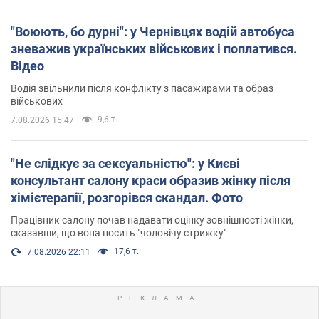
"Воюють, бо дурні": у Чернівцях водій автобуса
зневажив українських військових і поплатився.
Відео
Водія звільнили після конфлікту з пасажирами та образ
військових
9,6 т.
7.08.2026 15:47
"Не слідкує за сексуальністю": у Києві
консультант салону краси образив жінку після
хімієтерапії, розгорівся скандал. Фото
Працівник салону почав надавати оцінку зовнішності жінки,
сказавши, що вона носить "чоловічу стрижку"
17,6 т.
7.08.2026 22:11