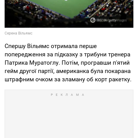
Спершу Вільямс отримала перше
попередження за підказку з трибуни тренера
Патрика Муратоглу. Потім, програвши п'ятий
гейм другої партії, американка була покарана
штрафним очком за зламану об корт ракетку.