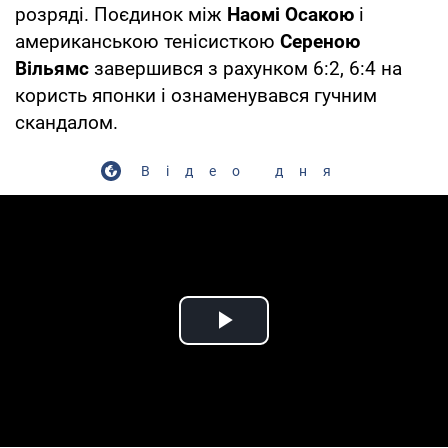
розряді. Поєдинок між
Наомі Осакою
і
американською тенісисткою
Сереною
Вільямс
завершився з рахунком 6:2, 6:4 на
користь японки і ознаменувався гучним
скандалом.
Відео дня
Play Video