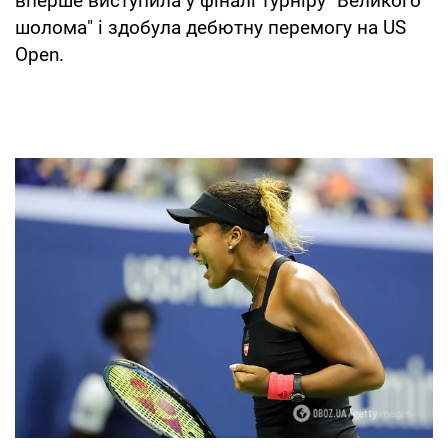
вперше виступила у фіналі турніру "Великого
шолома" і здобула дебютну перемогу на US
Open.