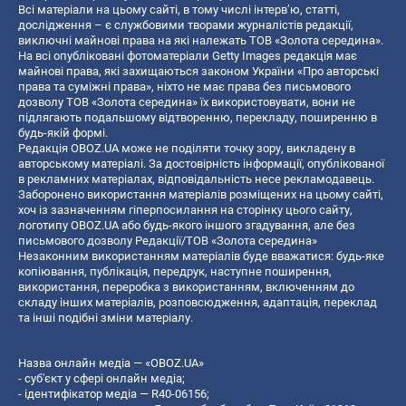
Всі матеріали на цьому сайті, в тому числі інтерв’ю, статті,
дослідження – є службовими творами журналістів редакції,
виключні майнові права на які належать ТОВ «Золота середина».
На всі опубліковані фотоматеріали Getty Images редакція має
майнові права, які захищаються законом України «Про авторські
права та суміжні права», ніхто не має права без письмового
дозволу ТОВ «Золота середина» їх використовувати, вони не
підлягають подальшому відтворенню, перекладу, поширенню в
будь-якій формі.
Редакція OBOZ.UA може не поділяти точку зору, викладену в
авторському матеріалі. За достовірність інформації, опублікованої
в рекламних матеріалах, відповідальність несе рекламодавець.
Заборонено використання матеріалів розміщених на цьому сайті,
хоч із зазначенням гіперпосилання на сторінку цього сайту,
логотипу OBOZ.UA або будь-якого іншого згадування, але без
письмового дозволу Редакції/ТОВ «Золота середина»
Незаконним використанням матеріалів буде вважатися: будь-яке
копiювання, публiкацiя, передрук, наступне поширення,
використання, переробка з використанням, включенням до
складу інших матеріалів, розповсюдження, адаптація, переклад
та інші подібні зміни матеріалу.
Назва онлайн медіа — «OBOZ.UA»
- суб'єкт у сфері онлайн медіа;
- ідентифікатор медіа — R40-06156;