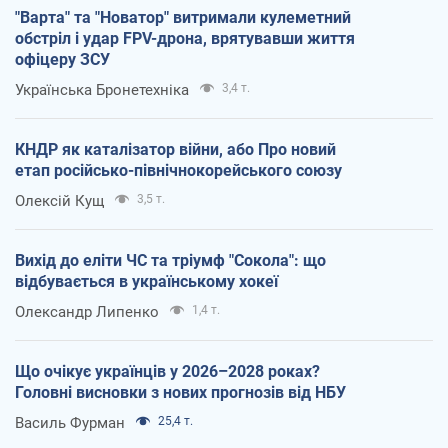
"Варта" та "Новатор" витримали кулеметний
обстріл і удар FPV-дрона, врятувавши життя
офіцеру ЗСУ
Українська Бронетехніка
3,4 т.
КНДР як каталізатор війни, або Про новий
етап російсько-північнокорейського союзу
Олексій Кущ
3,5 т.
Вихід до еліти ЧС та тріумф "Сокола": що
відбувається в українському хокеї
Олександр Липенко
1,4 т.
Що очікує українців у 2026–2028 роках?
Головні висновки з нових прогнозів від НБУ
Василь Фурман
25,4 т.