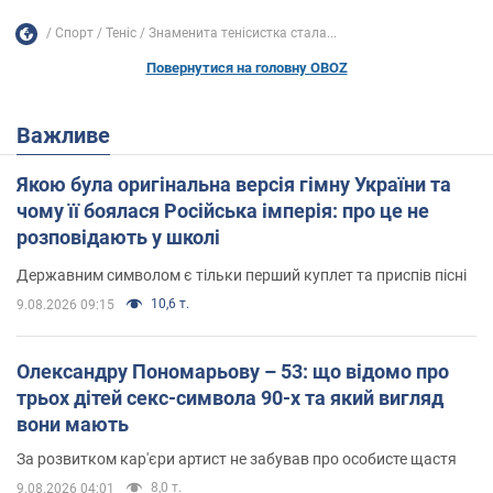
Спорт
Теніс
Знаменита тенісистка стала...
Повернутися на головну OBOZ
Важливе
Якою була оригінальна версія гімну України та
чому її боялася Російська імперія: про це не
розповідають у школі
Державним символом є тільки перший куплет та приспів пісні
10,6 т.
9.08.2026 09:15
Олександру Пономарьову – 53: що відомо про
трьох дітей секс-символа 90-х та який вигляд
вони мають
За розвитком кар'єри артист не забував про особисте щастя
8,0 т.
9.08.2026 04:01