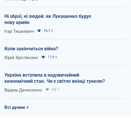
Ні зброї, ні людей: як Лукашенко будує
нову армію
Ігар Тишкевич
16,1 т.
Коли закінчиться війна?
Юрій Хрістензен
11,9 т.
Україна вступила в надзвичайний
економічний стан. Чи є світло вкінці тунелю?
Вадим Денисенко
9,6 т.
Всі думки