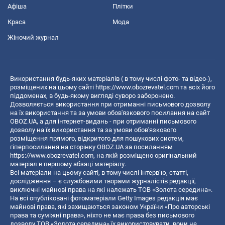
Афіша
Плітки
Краса
Мода
Жіночий журнал
Використання будь-яких матеріалів ( в тому числі фото- та відео-),
розміщених на цьому сайті
https://www.obozrevatel.com
та всіх його
піддоменах, в будь-якому вигляді суворо заборонено.
Дозволяється використання при отриманні письмового дозволу
на їх використання та за умови обов'язкового посилання на сайт
OBOZ.UA, а для інтернет-видань - при отриманні письмового
дозволу на їх використання та за умови обов'язкового
розміщення прямого, відкритого для пошукових систем,
гіперпосилання на сторінку OBOZ.UA за посиланням
https://www.obozrevatel.com
, на якій розміщено оригінальний
матеріал в першому абзаці матеріалу.
Всі матеріали на цьому сайті, в тому числі інтерв’ю, статті,
дослідження – є службовими творами журналістів редакції,
виключні майнові права на які належать ТОВ «Золота середина».
На всі опубліковані фотоматеріали Getty Images редакція має
майнові права, які захищаються законом України «Про авторські
права та суміжні права», ніхто не має права без письмового
дозволу ТОВ «Золота середина» їх використовувати, вони не