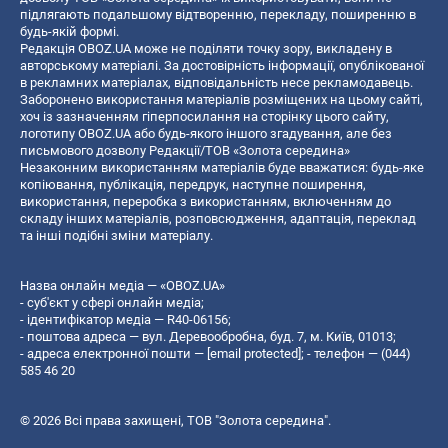
підлягають подальшому відтворенню, перекладу, поширенню в
будь-якій формі.
Редакція OBOZ.UA може не поділяти точку зору, викладену в
авторському матеріалі. За достовірність інформації, опублікованої
в рекламних матеріалах, відповідальність несе рекламодавець.
Заборонено використання матеріалів розміщених на цьому сайті,
хоч із зазначенням гіперпосилання на сторінку цього сайту,
логотипу OBOZ.UA або будь-якого іншого згадування, але без
письмового дозволу Редакції/ТОВ «Золота середина»
Незаконним використанням матеріалів буде вважатися: будь-яке
копiювання, публiкацiя, передрук, наступне поширення,
використання, переробка з використанням, включенням до
складу інших матеріалів, розповсюдження, адаптація, переклад
та інші подібні зміни матеріалу.
Назва онлайн медіа — «OBOZ.UA»
- суб'єкт у сфері онлайн медіа;
- ідентифікатор медіа — R40-06156;
- поштова адреса — вул. Деревообробна, буд. 7, м. Київ, 01013;
- адреса електронної пошти —
[email protected]
; - телефон — (044)
585 46 20
© 2026 Всі права захищені, ТОВ "Золота середина".